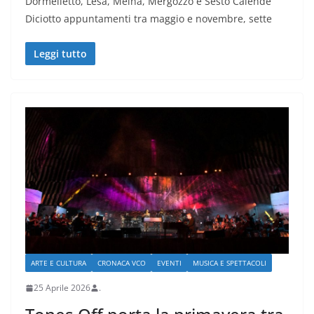
Dormelletto, Lesa, Meina, Mergozzo e Sesto Calende
Diciotto appuntamenti tra maggio e novembre, sette
Leggi tutto
ARTE E CULTURA
CRONACA VCO
EVENTI
MUSICA E SPETTACOLI
25 Aprile 2026
.