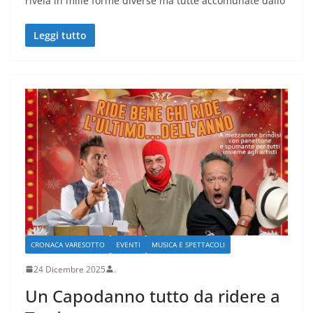
rivela in mille forme diverse ma tutte accomunate dallo
Leggi tutto
CRONACA VARESOTTO
EVENTI
MUSICA E SPETTACOLI
24 Dicembre 2025
.
Un Capodanno tutto da ridere a