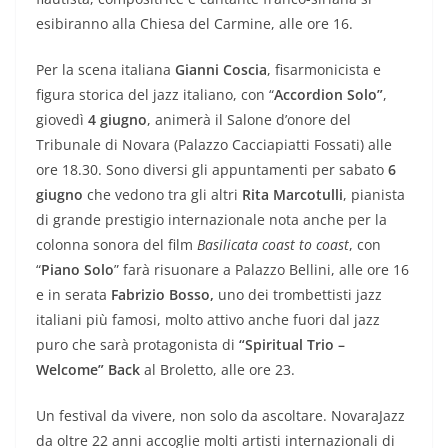
esibiranno alla Chiesa del Carmine, alle ore 16.
Per la scena italiana
Gianni Coscia
, fisarmonicista e
figura storica del jazz italiano, con “
Accordion Solo”
,
giovedì
4 giugno
, animerà il Salone d’onore del
Tribunale di Novara (Palazzo Cacciapiatti Fossati) alle
ore 18.30. Sono diversi gli appuntamenti per sabato
6
giugno
che vedono tra gli altri
Rita Marcotulli
, pianista
di grande prestigio internazionale nota anche per la
colonna sonora del film
Basilicata coast to coast
, con
“
Piano Solo
” farà risuonare a Palazzo Bellini, alle ore 16
e in serata
Fabrizio Bosso,
uno dei trombettisti jazz
italiani più famosi, molto attivo anche fuori dal jazz
puro che sarà protagonista di
“Spiritual Trio –
Welcome” Back
al Broletto, alle ore 23.
Un festival da vivere, non solo da ascoltare. NovaraJazz
da oltre 22 anni accoglie molti artisti internazionali di