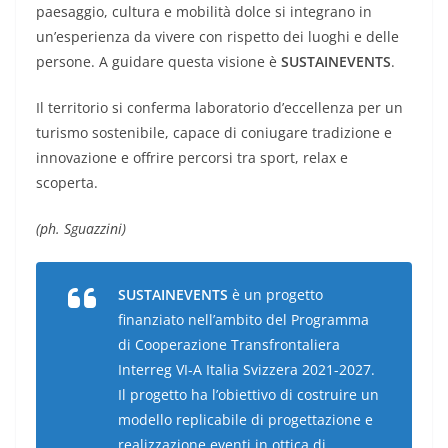
paesaggio, cultura e mobilità dolce si integrano in
un’esperienza da vivere con rispetto dei luoghi e delle
persone. A guidare questa visione è
SUSTAINEVENTS
.
Il territorio si conferma laboratorio d’eccellenza per un
turismo sostenibile, capace di coniugare tradizione e
innovazione e offrire percorsi tra sport, relax e
scoperta.
(ph. Sguazzini)
SUSTAINEVENTS
è un progetto
finanziato nell’ambito del Programma
di Cooperazione Transfrontaliera
Interreg VI-A Italia Svizzera 2021-2027.
Il progetto ha l’obiettivo di costruire un
modello replicabile di progettazione e
realizzazione eventi in ottica di