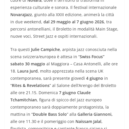
cuore di
Novara
, dove il territorio si trasforma in
esperienza culturale e sonora. Il festival internazionale
NovaraJazz
, giunto alla XXIII edizione, animerà la città
in due weekend,
dal 29 maggio al 7 giugno 2026
, tra
percorsi antonelliani, il Broletto in modalità Main Stage,
nuove voci, Street Jazz e ospiti internazionali.
Tra questi
Julie Campiche
, arpista jazz conosciuta nella
scena svizzera/europea è attesa in “
Swiss Focus”
sabato 30 maggio
al Maggiora – Casa Antonelli, alle ore
18.
Laura Jurd
, molto apprezzata nella scena UK
contemporanea, sarà presente giovedì
4 giugno
in
“
Rites & Revelations
” al Salone dell’Arengo del Broletto
alle ore 21.15. Domenica
7 giugno Claude
Tchamitchian
, figura di spicco del jazz europeo
contemporaneo sarà doppiamente protagonista, la
mattina in “
Double Bass Solo
” alla
Galleria Giannoni,
alle ore 11.30 e il pomeriggio con
Naïssam Jalal
,
flautista, compositrice e cantante franco-siriana si