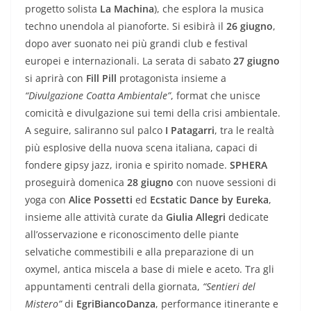
progetto solista
La Machina
), che esplora la musica
techno unendola al pianoforte. Si esibirà il
26 giugno
,
dopo aver suonato nei più grandi club e festival
europei e internazionali. La serata di sabato
27 giugno
si aprirà con
Fill Pill
protagonista insieme a
“Divulgazione Coatta Ambientale”
, format che unisce
comicità e divulgazione sui temi della crisi ambientale.
A seguire, saliranno sul palco
I Patagarri
, tra le realtà
più esplosive della nuova scena italiana, capaci di
fondere gipsy jazz, ironia e spirito nomade.
SPHERA
proseguirà domenica
28 giugno
con nuove sessioni di
yoga con
Alice Possetti
ed
Ecstatic Dance by Eureka
,
insieme alle attività curate da
Giulia Allegri
dedicate
all’osservazione e riconoscimento delle piante
selvatiche commestibili e alla preparazione di un
oxymel, antica miscela a base di miele e aceto. Tra gli
appuntamenti centrali della giornata,
“Sentieri del
Mistero”
di
EgriBiancoDanza
, performance itinerante e