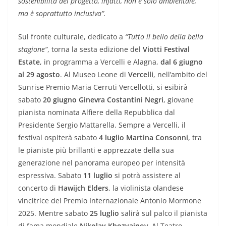
sostenibilità del progetto, infatti, non è solo ambientale,
ma è soprattutto inclusiva”.
Sul fronte culturale, dedicato a
“Tutto il bello della bella
stagione”
, torna la sesta edizione del
Viotti Festival
Estate
, in programma a Vercelli e Alagna,
dal 6 giugno
al 29 agosto
. Al Museo Leone di
Vercelli
, nell’ambito del
Sunrise Premio Maria Cerruti Vercellotti, si esibirà
sabato
20 giugno Ginevra Costantini Negri
, giovane
pianista nominata Alfiere della Repubblica dal
Presidente Sergio Mattarella. Sempre a Vercelli, il
festival ospiterà sabato
4 luglio Martina Consonni
, tra
le pianiste più brillanti e apprezzate della sua
generazione nel panorama europeo per intensità
espressiva. Sabato
11 luglio
si potrà assistere al
concerto di
Hawijch Elders
, la violinista olandese
vincitrice del Premio Internazionale Antonio Mormone
2025. Mentre sabato
25 luglio
salirà sul palco il pianista
di fama mondiale
Nikolay Khozyainov
. Al Teatro