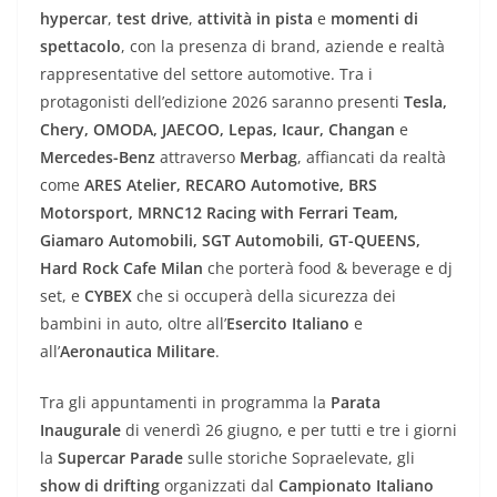
hypercar
,
test drive
,
attività in pista
e
momenti di
spettacolo
, con la presenza di brand, aziende e realtà
rappresentative del settore automotive. Tra i
protagonisti dell’edizione 2026 saranno presenti
Tesla,
Chery, OMODA, JAECOO, Lepas, Icaur, Changan
e
Mercedes-Benz
attraverso
Merbag
, affiancati da realtà
come
ARES Atelier, RECARO Automotive, BRS
Motorsport, MRNC12 Racing with Ferrari Team,
Giamaro Automobili, SGT Automobili, GT-QUEENS,
Hard Rock Cafe Milan
che porterà food & beverage e dj
set, e
CYBEX
che si occuperà della sicurezza dei
bambini in auto, oltre all’
Esercito Italiano
e
all’
Aeronautica Militare
.
Tra gli appuntamenti in programma la
Parata
Inaugurale
di venerdì 26 giugno, e per tutti e tre i giorni
la
Supercar Parade
sulle storiche Sopraelevate, gli
show di drifting
organizzati dal
Campionato Italiano