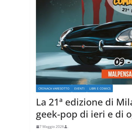
CRONACA VARESOTTO
Stalle roventi, p
CRONACA VARESOTTO
EVENTI
LIBRI E COMICS
a 39 gradi
La 21ª edizione di M
28 Luglio 2026
.
geek-pop di ieri e di 
7 Maggio 2026
.