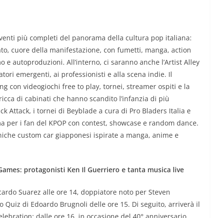
nti più completi del panorama della cultura pop italiana:
ato, cuore della manifestazione, con fumetti, manga, action
o e autoproduzioni. All’interno, ci saranno anche l’Artist Alley
tori emergenti, ai professionisti e alla scena indie. Il
g con videogiochi free to play, tornei, streamer ospiti e la
icca di cabinati che hanno scandito l’infanzia di più
k Attack, i tornei di Beyblade a cura di Pro Bladers Italia e
 per i fan del KPOP con contest, showcase e random dance.
coniche custom car giapponesi ispirate a manga, anime e
ames: protagonisti Ken Il Guerriero e tanta musica live
iccardo Suarez alle ore 14, doppiatore noto per Steven
 Quiz di Edoardo Brugnoli delle ore 15. Di seguito, arriverà il
lebration: dalle ore 16, in occasione del 40° anniversario