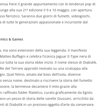
nsa Fiere il grande appuntamento con le tendenze pop di
iunge alla sua 21ª edizione il 9 e 10 maggio, con apertura
sso fieristico. Saranno due giorni di fumetti, videogiochi,
a di tutte le generazioni appassionate e incuriosite dal
Comics & Games
, ma sono estensioni della sua leggenda: il manifesto
Matteo Buffagni e celebra l’iconica Jaguar E-Type nera di
ui tutta la sua storia ebbe inizio. Il nome stesso di Diabolik,
e il Re del Terrore approdò neonato su una scialuppa alla
io. Quel felino, amato dal boss dell’isola, divenne
o senza nome, destinato a riscrivere la storia del fumetto
asione, la kermesse decanterà il mito grazie alla
 raffinato folder filatelico, curato graficamente da Egisto
no un pezzo di storia delle sorelle Giussani, arricchito da
onti di Diabolik in un prezioso oggetto d’arte da conservare.