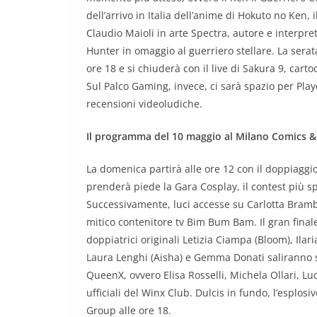
dell’arrivo in Italia dell’anime di Hokuto no Ken, 
Claudio Maioli in arte Spectra, autore e interpret
Hunter in omaggio al guerriero stellare. La sera
ore 18 e si chiuderà con il live di Sakura 9, cart
Sul Palco Gaming, invece, ci sarà spazio per Pla
recensioni videoludiche.
Il programma del 10 maggio al Milano Comics
La domenica partirà alle ore 12 con il doppiaggio 
prenderà piede la Gara Cosplay, il contest più sp
Successivamente, luci accesse su Carlotta Brambil
mitico contenitore tv Bim Bum Bam. Il gran finale
doppiatrici originali Letizia Ciampa (Bloom), Ilaria
Laura Lenghi (Aisha) e Gemma Donati saliranno su
QueenX, ovvero Elisa Rosselli, Michela Ollari, Luc
ufficiali del Winx Club. Dulcis in fundo, l’esplo
Group alle ore 18.