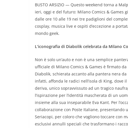
BUSTO ARSIZIO — Questo weekend torna a Malpe
ieri, oggi e del futuro: Milano Comics & Games g
dalle ore 10 alle 19 nei tre padiglioni del comple
cosplay, musica live e ospiti d’eccezione a portat
mondo geek.
L’iconografia di Diabolik celebrata da Milano 
Non è solo un’auto e non è una semplice pantera
ufficiale di Milano Comics & Games è firmato da 
Diabolik, schierata accanto alla pantera nera da c
infatti, affonda le radici nell’isola di King, dov
deriva, unico sopravvissuto ad un tragico naufrag
l’ispirazione per l’identità mascherata di un uom
insieme alla sua inseparabile Eva Kant. Per l’occ
collaborazione con Poste Italiane, presentando un
Seriacopi, per coloro che vogliono toccare con ma
esclusivi annulli speciali che trasformano i racc