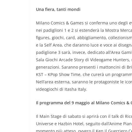
Una fiera, tanti mondi
Milano Comics & Games si conferma uno degli eve
nei padiglioni 1 e 2 si estenderà la Mostra Merc
figures, giochi, card, abbigliamento, collezionism
e la Self Area, che daranno luce e voce ai disegna
padiglione 3 sarà, invece, dedicato all’Area Gamin
Sala Giochi Arcade Story di Videogame Hunters, r
generazioni. Saranno presenti i mattoncini di Bric
KST – KPop Show Time, che curerà un programma
Nell’area esterna, saranno le protagoniste le i
videogiochi di Itasha Italy.
Il programma del 9 maggio al Milano Comics & G
Il Main Stage di sabato si aprirà con il talk di R
Universe e Hazbin Hotel, seguito dall’Anime Piano
momento più atteso, ovvero il Ken il Guerriero Ce