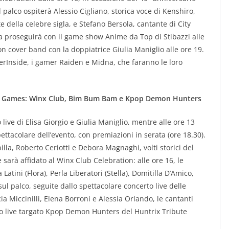
il palco ospiterà Alessio Cigliano, storica voce di Kenshiro,
e della celebre sigla, e Stefano Bersola, cantante di City
ta proseguirà con il game show Anime da Top di Stibazzi alle
oon cover band con la doppiatrice Giulia Maniglio alle ore 19.
yerInside, i gamer Raiden e Midna, che faranno le loro
 & Games: Winx Club, Bim Bum Bam e Kpop Demon Hunters
live di Elisa Giorgio e Giulia Maniglio, mentre alle ore 13
ettacolare dell’evento, con premiazioni in serata (ore 18.30).
la, Roberto Ceriotti e Debora Magnaghi, volti storici del
 sarà affidato al Winx Club Celebration: alle ore 16, le
 Latini (Flora), Perla Liberatori (Stella), Domitilla D’Amico,
l palco, seguite dallo spettacolare concerto live delle
ia Miccinilli, Elena Borroni e Alessia Orlando, le cantanti
sivo live targato Kpop Demon Hunters del Huntrix Tribute