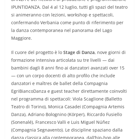
IPUNTIDANZA. Dal 4 al 12 luglio, tutti gli spazi del teatro
si animeranno con lezioni, workshop e spettacoli,
confermando Verbania come punto di riferimento per
la danza contemporanea nel panorama del Lago
Maggiore.
Il cuore del progetto è lo
Stage di Danza
, nove giorni di
formazione intensiva articolata su tre livelli — dai
bambini dagli 8 anni fino ai danzatori avanzati over 15
— con un corpo docenti di alto profilo che include
danzatori e maîtres de ballet della Compagnia
EgriBiancoDanza e guest teacher direttamente coinvolti
nel programma di spettacoli: Viola Scaglione (Balletto
Teatro di Torino), Monica Casadei (Compagnia Artemis
Danza), Adriano Bolognino (Körper), Riccardo Fusiello
(Sonenalé), Francesco Valli e Luis Miguel Núñez
(Compagnia Segnavento). Le discipline spaziano dalla
danza classica alla contemporanea, dall’hip-hop alle