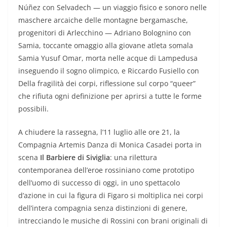
Núñez con Selvadech — un viaggio fisico e sonoro nelle
maschere arcaiche delle montagne bergamasche,
progenitori di Arlecchino — Adriano Bolognino con
Samia, toccante omaggio alla giovane atleta somala
Samia Yusuf Omar, morta nelle acque di Lampedusa
inseguendo il sogno olimpico, e Riccardo Fusiello con
Della fragilità dei corpi, riflessione sul corpo “queer”
che rifiuta ogni definizione per aprirsi a tutte le forme
possibili.
A chiudere la rassegna, l’11 luglio alle ore 21, la
Compagnia Artemis Danza di Monica Casadei porta in
scena
Il Barbiere di Siviglia
: una rilettura
contemporanea dell’eroe rossiniano come prototipo
dell’uomo di successo di oggi, in uno spettacolo
d’azione in cui la figura di Figaro si moltiplica nei corpi
dell’intera compagnia senza distinzioni di genere,
intrecciando le musiche di Rossini con brani originali di