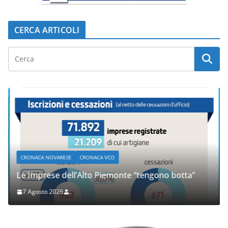
CERCA ARTICOLI
CRONACA NOVARESE
CRONACA VCO
Le Imprese dell’Alto Piemonte “tengono botta”
7 Agosto 2026
.