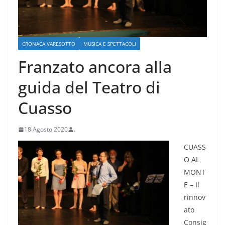
CRONACA VARESOTTO
MUSICA E SPETTACOLI
Franzato ancora alla
guida del Teatro di
Cuasso
18 Agosto 2020
.
CUASS
O AL
MONT
E – Il
rinnov
ato
Consig