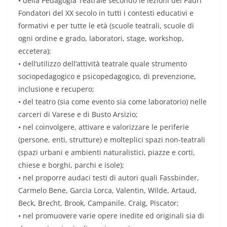
• della Pedagogia Teatrale secondo le lezioni dei Padri
Fondatori del XX secolo in tutti i contesti educativi e
formativi e per tutte le età (scuole teatrali, scuole di
ogni ordine e grado, laboratori, stage, workshop,
eccetera);
• dell’utilizzo dell’attività teatrale quale strumento
sociopedagogico e psicopedagogico, di prevenzione,
inclusione e recupero;
• del teatro (sia come evento sia come laboratorio) nelle
carceri di Varese e di Busto Arsizio;
• nel coinvolgere, attivare e valorizzare le periferie
(persone, enti, strutture) e molteplici spazi non-teatrali
(spazi urbani e ambienti naturalistici, piazze e corti,
chiese e borghi, parchi e isole);
• nel proporre audaci testi di autori quali Fassbinder,
Carmelo Bene, Garcia Lorca, Valentin, Wilde, Artaud,
Beck, Brecht, Brook, Campanile, Craig, Piscator;
• nel promuovere varie opere inedite ed originali sia di