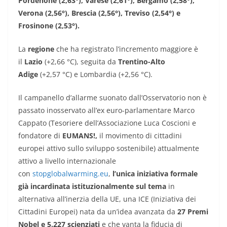
Pordenone (2,63°), Varese (2,61°), Bergamo (2,58°),
Verona (2,56°), Brescia (2,56°), Treviso (2,54°) e
Frosinone (2,53°).
La
regione
che ha registrato l’incremento maggiore è
il
Lazio
(+2,66 °C), seguita da
Trentino-Alto
Adige
(+2,57 °C) e Lombardia (+2,56 °C).
Il campanello d’allarme suonato dall’Osservatorio non è
passato inosservato all’ex euro-parlamentare Marco
Cappato (Tesoriere dell’Associazione Luca Coscioni e
fondatore di
EUMANS!,
il movimento di cittadini
europei attivo sullo sviluppo sostenibile) attualmente
attivo a livello internazionale
con
stopglobalwarming.eu
,
l’unica iniziativa formale
già incardinata istituzionalmente sul tema
in
alternativa all’inerzia della UE, una ICE (Iniziativa dei
Cittadini Europei) nata da un’idea avanzata da
27 Premi
Nobel e 5.227 scienziati
e che vanta la fiducia di