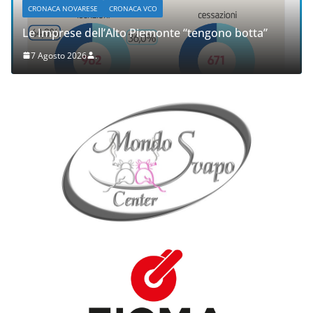
CRONACA NOVARESE
CRONACA VCO
Le Imprese dell’Alto Piemonte “tengono botta”
7 Agosto 2026
.