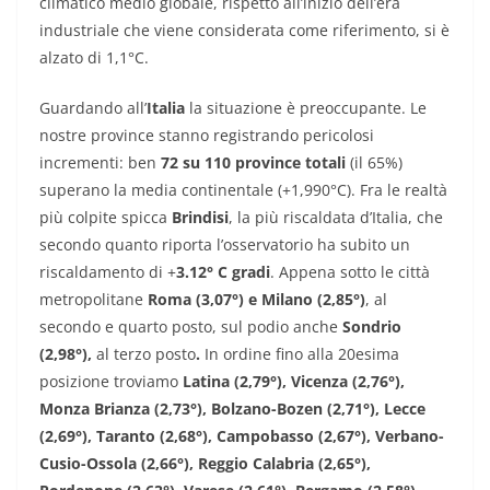
climatico medio globale, rispetto all’inizio dell’era
industriale che viene considerata come riferimento, si è
alzato di 1,1°C.
Guardando all’
Italia
la situazione è preoccupante. Le
nostre province stanno registrando pericolosi
incrementi: ben
72 su 110 province totali
(il 65%)
superano la media continentale (+1,990°C). Fra le realtà
più colpite spicca
Brindisi
, la più riscaldata d’Italia, che
secondo quanto riporta l’osservatorio ha subito un
riscaldamento di +
3.12° C gradi
. Appena sotto le città
metropolitane
Roma (3,07°) e Milano (2,85°)
, al
secondo e quarto posto, sul podio anche
Sondrio
(2,98°),
al terzo posto
.
In ordine fino alla 20esima
posizione troviamo
Latina (2,79°), Vicenza (2,76°),
Monza Brianza (2,73°), Bolzano-Bozen (2,71°), Lecce
(2,69°), Taranto (2,68°), Campobasso (2,67°), Verbano-
Cusio-Ossola (2,66°), Reggio Calabria (2,65°),