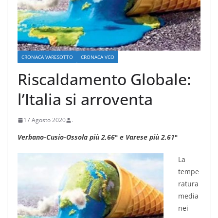
CRONACA VARESOTTO
CRONACA VCO
Riscaldamento Globale:
l’Italia si arroventa
17 Agosto 2020
.
Verbano-Cusio-Ossola più 2,66° e Varese più 2,61°
La
tempe
ratura
media
nei