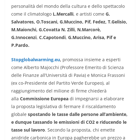
personalità del mondo della cultura e dello spettacolo
come il climatologo
L.Mercalli
, e artisti come
G.
Salvatores, O.Toscani, G.Muccino, Pif, Fedez, T.Gelisio,
M.Maionchi, G.Covatta N. Zilli, N.Marcorè,
G.Innocenzi
,
C.Capotondi
,
G.Muccino, Arisa, Pif e
P.Pardo.
Stopglobalwarming.eu
,
promossa insieme a esperti
come Alberto Majocchi (Professore Emerito di Scienza
delle Finanze all’Università di Pavia) e Monica Frassoni
(ex co-Presidente del Partito Verde Europeo), al
raggiungimento del milione di firme chiederà
alla
Commissione Europea
di impegnarsi a elaborare
la proposta legislativa di fermare il riscaldamento
globale
spostando le tasse dalle persone all’ambiente,
e dunque tassando le emissioni di CO2 e riducendo le
tasse sul lavoro
. Secondo la proposta, chi emette
anidride carbonica in Europa pagherebbe un prezzo a