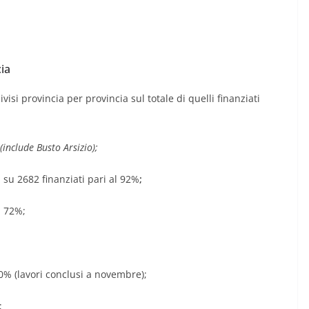
cia
visi provincia per provincia sul totale di quelli finanziati
(include Busto Arsizio);
 su 2682 finanziati pari al 92%
;
l 72%;
00% (lavori conclusi a novembre);
;