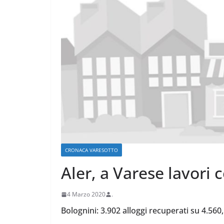
ARTE E CULTURA
MODA E TECNO
Nelle vacanze 2
voglia di tornar
paese”
CRONACA VARESOTTO
Aler, a Varese lavori 
4 Agosto 2026
.
4 Marzo 2020
.
Bolognini: 3.902 alloggi recuperati su 4.560