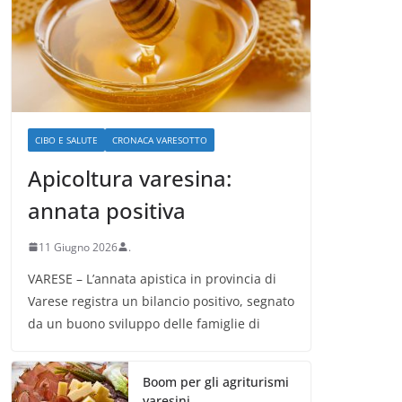
CIBO E SALUTE
CRONACA VARESOTTO
Apicoltura varesina:
annata positiva
11 Giugno 2026
.
VARESE – L’annata apistica in provincia di
Varese registra un bilancio positivo, segnato
da un buono sviluppo delle famiglie di
Boom per gli agriturismi
varesini