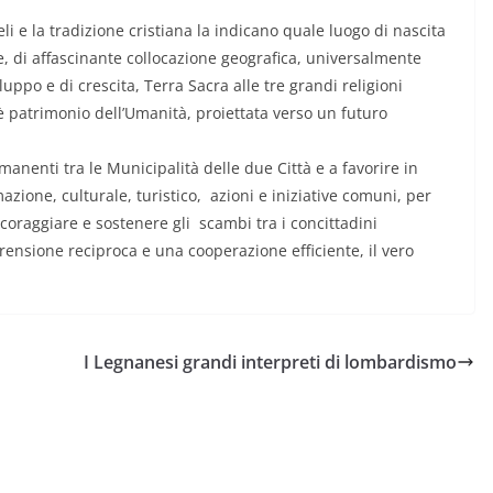
i e la tradizione cristiana la indicano quale luogo di nascita
ne, di affascinante collocazione geografica, universalmente
uppo e di crescita, Terra Sacra alle tre grandi religioni
è patrimonio dell’Umanità, proiettata verso un futuro
enti tra le Municipalità delle due Città e a favorire in
azione, culturale, turistico, azioni e iniziative comuni, per
oraggiare e sostenere gli scambi tra i concittadini
ensione reciproca e una cooperazione efficiente, il vero
I Legnanesi grandi interpreti di lombardismo