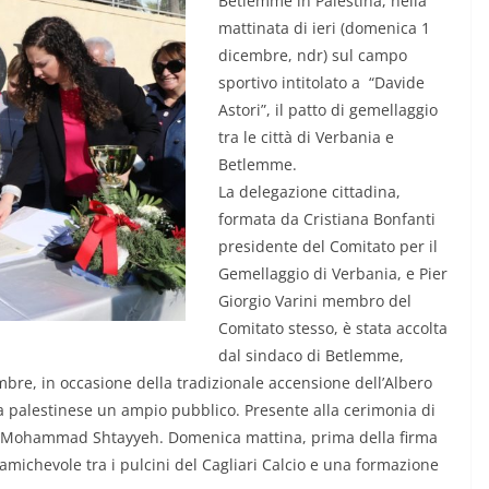
Betlemme in Palestina, nella
mattinata di ieri (domenica 1
dicembre, ndr) sul campo
sportivo intitolato a “Davide
Astori”, il patto di gemellaggio
tra le città di Verbania e
Betlemme.
La delegazione cittadina,
formata da Cristiana Bonfanti
presidente del Comitato per il
Gemellaggio di Verbania, e Pier
Giorgio Varini membro del
Comitato stesso, è stata accolta
dal sindaco di Betlemme,
bre, in occasione della tradizionale accensione dell’Albero
na palestinese un ampio pubblico. Presente alla cerimonia di
a, Mohammad Shtayyeh. Domenica mattina, prima della firma
 amichevole tra i pulcini del Cagliari Calcio e una formazione