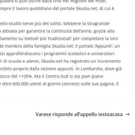
uadra si può uscire dalla crisi nel migliore dei modi.
pre il lavoro quotidiano del portale Skuola.net, di cui è
ello studio serve più del solito. Sebbene la stragrande
 attivata per garantire la continuità dell’anno, grazie allo
idamento su metodi più ‘tradizionali’ per completare la loro
e membro della famiglia Skuola.net: il portale ‘Appunti’, un
azzi approfondiscono i programmi scolastici e universitari.
’ di scuole e atenei, Skuola.net ha registrato un incremento
ssorbito proprio dalla sezione appunti. In Lombardia, dove già
 picco del +105%. Ma il Centro-Sud si sta pian piano
e oltre 600.000 utenti al giorno connessi sulle sue pagine. E
Varese risponde all’appello iostoacasa