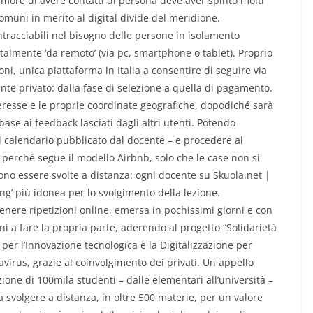
timore di avere contatti di persona deve aver spinto molti
omuni in merito al digital divide del meridione.
ntracciabili nel bisogno delle persone in isolamento
totalmente ‘da remoto’ (via pc, smartphone o tablet). Proprio
ni, unica piattaforma in Italia a consentire di seguire via
nte privato: dalla fase di selezione a quella di pagamento.
teresse e le proprie coordinate geografiche, dopodiché sarà
 base ai feedback lasciati dagli altri utenti. Potendo
l calendario pubblicato dal docente – e procedere al
perché segue il modello Airbnb, solo che le case non si
ono essere svolte a distanza: ogni docente su Skuola.net |
ing’ più idonea per lo svolgimento della lezione.
tenere ripetizioni online, emersa in pochissimi giorni e con
ni a fare la propria parte, aderendo al progetto “Solidarietà
o per l’Innovazione tecnologica e la Digitalizzazione per
virus, grazie al coinvolgimento dei privati. Un appello
one di 100mila studenti – dalle elementari all’università –
 svolgere a distanza, in oltre 500 materie, per un valore