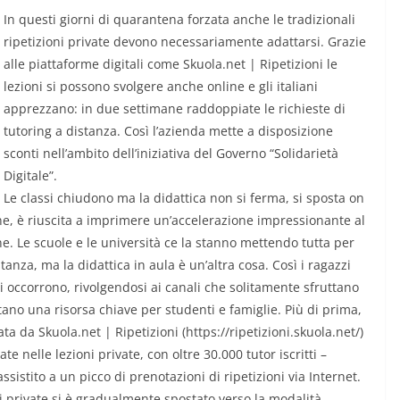
In questi giorni di quarantena forzata anche le tradizionali
ripetizioni private devono necessariamente adattarsi. Grazie
alle piattaforme digitali come Skuola.net | Ripetizioni le
lezioni si possono svolgere anche online e gli italiani
apprezzano: in due settimane raddoppiate le richieste di
tutoring a distanza. Così l’azienda mette a disposizione
sconti nell’ambito dell’iniziativa del Governo “Solidarietà
Digitale”.
Le classi chiudono ma la didattica non si ferma, si sposta on
ne, è riuscita a imprimere un’accelerazione impressionante al
ione. Le scuole e le università ce la stanno mettendo tutta per
anza, ma la didattica in aula è un’altra cosa. Così i ragazzi
i occorrono, rivolgendosi ai canali che solitamente sfruttano
no una risorsa chiave per studenti e famiglie. Più di prima,
 da Skuola.net | Ripetizioni (https://ripetizioni.skuola.net/)
e nelle lezioni private, con oltre 30.000 tutor iscritti –
assistito a un picco di prenotazioni di ripetizioni via Internet.
ioni private si è gradualmente spostato verso la modalità