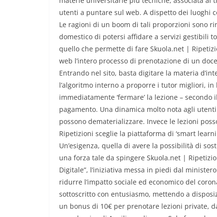
materie universitarie più tecniche, associata al 
utenti a puntare sul web. A dispetto dei luoghi c
Le ragioni di un boom di tali proporzioni sono ri
domestico di potersi affidare a servizi gestibili 
quello che permette di fare Skuola.net | Ripetizio
web l’intero processo di prenotazione di un doce
Entrando nel sito, basta digitare la materia d’in
l’algoritmo interno a proporre i tutor migliori, in
immediatamente ‘fermare’ la lezione – secondo i
pagamento. Una dinamica molto nota agli utenti 
possono dematerializzare. Invece le lezioni poss
Ripetizioni sceglie la piattaforma di ‘smart learn
Un’esigenza, quella di avere la possibilità di sos
una forza tale da spingere Skuola.net | Ripetizio
Digitale”, l’iniziativa messa in piedi dal minister
ridurre l’impatto sociale ed economico del corona
sottoscritto con entusiasmo, mettendo a disposizi
un bonus di 10€ per prenotare lezioni private, da