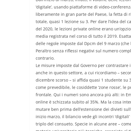
‘digitale’, usando piattaforme di video-conferen
liberamente in gran parte del Paese, la fetta di r
totale, quasi 1 lezione su 3. Per dare l’idea del
del 2020, le lezioni private online erano un’opzio
media registrata nel corso di tutto il 2019. Esat
delle regole imposte dal Dpcm del 9 marzo (che li
Peraltro senza riflessi negativi sul numero comple
contrario.
Le misure imposte dal Governo per contrastare 
anche in questo settore, a cui ricordiamo – secon
dicembre scorso – si affida quasi 1 studente su 
come prevedibile, le cosiddette ‘zone rosse’, le p
frontale. Qui i numeri sono ancora più alti: in E
online è schizzata subito al 35%. Ma la cosa inte
mutare ben prima dell’estensione dei divieti sul
inizio marzo, il bilancio vede gli incontri ‘digitali
triplo del consueto. Specie in alcune aree – come i