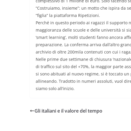
complessivo di 1 milione di euro. Solo facendo sq
“Costruiamo, insieme”: un motto che ispira da sem
“figlia” la piattaforma Ripetizioni.
Perché in questo periodo ai ragazzi il supporto n
maggioranza delle scuole e delle università si sia
‘smart learning’, molti studenti fanno ancora aff
preparazione. La conferma arriva dall’altro grand
archivio di oltre 200mila contenuti con cui i rag
Nelle prime due settimane di chiusura ‘nazionale
di traffico sul sito del +70%, la maggior parte a
si sono abituati al nuovo regime, si è toccato un
allineando. Tradotto in numeri assoluti, vuol dir
siamo solo all’inizio.
Gli italiani e il valore del tempo