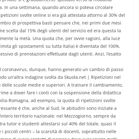
za. In una settimana, quando ancora si poteva circolare
ipetizioni svolte online si era già attestata attorno al 30% del
 cambio di prospettiva basti pensare che, nei primi due mesi
ne scelta dal 15% degli utenti del servizio ed era questa la
tamente la metà. Una quota che, per ovvie ragioni, alla luce
mita gli spostamenti su tutta Italia) è diventata del 100%.
ssivo di prenotazioni effettuate dagli utenti. Anzi, l’esatto
il coronavirus, dunque, hanno generato un cambio di passo
do un’altra indagine svolta da Skuola.net | Ripetizioni nel
3 delle scuole medie e superiori. A trainare il cambiamento,
rime a dover fare i conti con la sospensione della didattica
milia-Romagna, ad esempio, la quota di ripetizioni svolte
ressante è che, anche al Sud, le abitudini sono iniziate a
l’intero territorio nazionale: nel Mezzogiorno, sempre da
’ tra tutor e studenti attestarsi sul 40% del totale, quasi il
 piccoli centri – la scarsità di docenti, soprattutto nelle