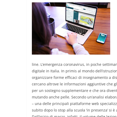
line. L’emergenza coronavirus, in poche settima
digitale in Italia. In primis al mondo dell’istruz
organizzare forme efficaci di insegnamento a dist
cercano altrove le informazioni aggiuntive che gl
per un sostegno supplementare e che ora diventa
mutando anche pelle. Secondo un’analisi elaborata
– una delle principali piattaforme web specializzat
subito dopo lo stop alla scuola ‘in presenza’ si è 
Dall’inizio di marzo, infatti, il volume delle lez