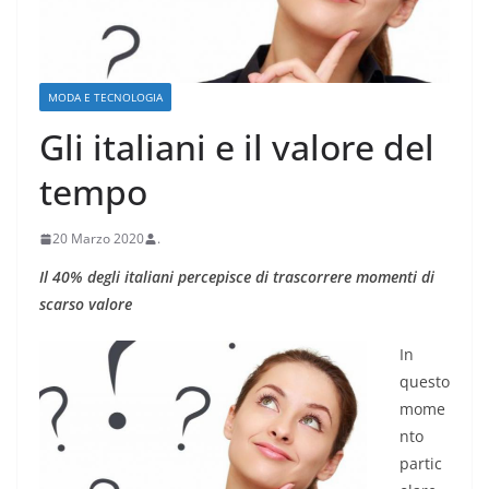
MODA E TECNOLOGIA
Gli italiani e il valore del
tempo
20 Marzo 2020
.
Il 40% degli italiani percepisce di trascorrere momenti di
scarso valore
In
questo
mome
nto
partic