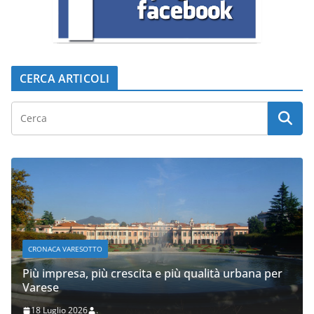
CERCA ARTICOLI
CRONACA VARESOTTO
Più impresa, più crescita e più qualità urbana per
Varese
18 Luglio 2026
.