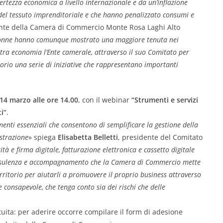
rtezza economica a livello internazionale e da un’inflazione
 del tessuto imprenditoriale e che hanno penalizzato consumi e
ente della Camera di Commercio Monte Rosa Laghi Alto
donne hanno comunque mostrato una maggiore tenuta nei
ra economia l’Ente camerale, attraverso il suo Comitato per
itorio una serie di iniziative che rappresentano importanti
 14 marzo alle ore 14.00
, con il webinar
“Strumenti e servizi
ti”
.
enti essenziali che consentono di semplificare la gestione della
istrazione
» spiega
Elisabetta Belletti
, presidente del Comitato
ità e firma digitale, fatturazione elettronica e cassetto digitale
i consulenza e accompagnamento che la Camera di Commercio mette
erritorio per aiutarli a promuovere il proprio business attraverso
e consapevole, che tenga conto sia dei rischi che delle
uita: per aderire occorre compilare il form di adesione