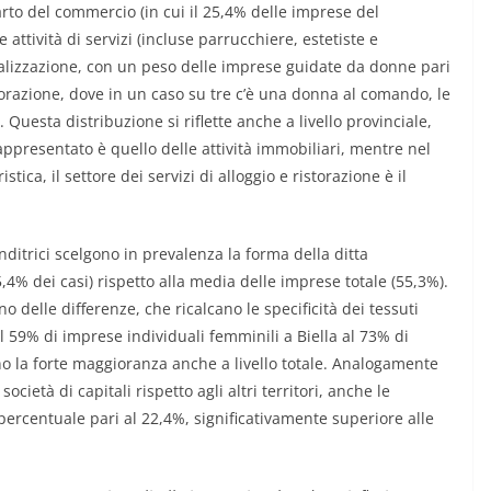
rto del commercio (in cui il 25,4% delle imprese del
 attività di servizi (incluse parrucchiere, estetiste e
ializzazione, con un peso delle imprese guidate da donne pari
istorazione, dove in un caso su tre c’è una donna al comando, le
. Questa distribuzione si riflette anche a livello provinciale,
 rappresentato è quello delle attività immobiliari, mentre nel
tica, il settore dei servizi di alloggio e ristorazione è il
nditrici scelgono in prevalenza la forma della ditta
,4% dei casi) rispetto alla media delle imprese totale (55,3%).
o delle differenze, che ricalcano le specificità dei tessuti
el 59% di imprese individuali femminili a Biella al 73% di
cono la forte maggioranza anche a livello totale. Analogamente
ietà di capitali rispetto agli altri territori, anche le
ercentuale pari al 22,4%, significativamente superiore alle