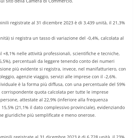
sul sito della Camera di Commercio.
minili registrate al 31 dicembre 2023 è di 3.439 unità, il 21,3%
ità) si registra un tasso di variazione del -0,4%, calcolata al
l +8,1% nelle attività professionali, scientifiche e tecniche,
 (+6,5%), percentuali da leggere tenendo conto dei numeri
ssione più evidente si registra, invece, nel manifatturiero, con
noleggio, agenzie viaggio, servizi alle imprese con il -2,6%.
individuale è la forma più diffusa, con una percentuale del 59%
a corrispondente quota calcolata per tutte le imprese
 persone, attestate al 22,9% (inferiore alla frequenza
l 15,5% (21,1% il dato complessivo provinciale), evidenziando
me giuridiche più semplificate e meno onerose.
mminili registrate al 31 dicembre 2023 è di 6.728 unità, il 23%