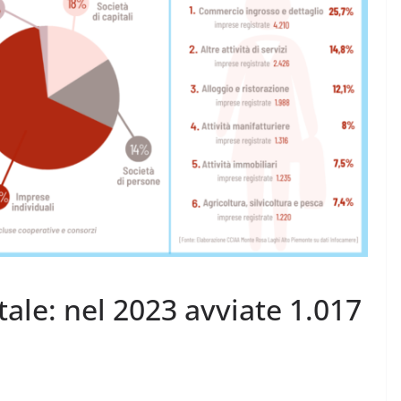
CRONACA NOVARESE
CRONACA VCO
Le Imprese dell’Alto
 picchi fino
Piemonte “tengono
botta”
ale: nel 2023 avviate 1.017
7 Agosto 2026
.