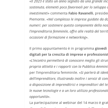
«
Il 2023 è stato un anno segnato da una grande ince
sostenuta, elementi poco favorevoli per lo sviluppo
investimenti
» commenta
Fabio Ravanelli
, presid
Piemonte. «
Nel complesso le imprese guidate da 
numeri: per sostenere questa componente della nost
l’imprenditoria femminile, offre alle realtà del terr
occasioni di formazione e networking
».
Il primo appuntamento è in programma
giovedì
digitali per la crescita di imprese e professionis
«
L’incontro permetterà di conoscere meglio gli strum
propria attività e i rapporti con la Pubblica Ammin
per l’imprenditoria femminile. «
Si parlerà di ident
dell’imprenditore, illustrando inoltre i servizi d
a disposizione di imprenditrici e imprenditori del t
le nuove tecnologie e a un loro utilizzo professional
opportunità
».
La partecipazione al webinar del 14 marzo è grat