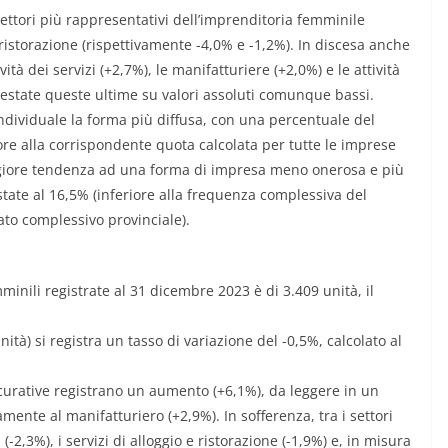
settori più rappresentativi dell’imprenditoria femminile
e ristorazione (rispettivamente -4,0% e -1,2%). In discesa anche
vità dei servizi (+2,7%), le manifatturiere (+2,0%) e le attività
ttestate queste ultime su valori assoluti comunque bassi.
 individuale la forma più diffusa, con una percentuale del
ore alla corrispondente quota calcolata per tutte le imprese
aggiore tendenza ad una forma di impresa meno onerosa e più
estate al 16,5% (inferiore alla frequenza complessiva del
ato complessivo provinciale).
mminili registrate al 31 dicembre 2023 è di 3.409 unità, il
ità) si registra un tasso di variazione del -0,5%, calcolato al
assicurative registrano un aumento (+6,1%), da leggere in un
mente al manifatturiero (+2,9%). In sofferenza, tra i settori
-2,3%), i servizi di alloggio e ristorazione (-1,9%) e, in misura