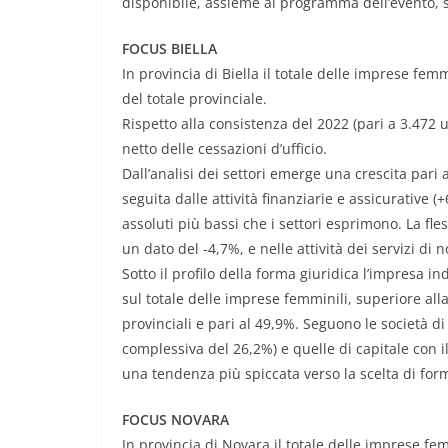
disponibile, assieme al programma dell’evento, 
FOCUS BIELLA
In provincia di Biella il totale delle imprese fem
del totale provinciale.
Rispetto alla consistenza del 2022 (pari a 3.472 un
netto delle cessazioni d’ufficio.
Dall’analisi dei settori emerge una crescita pari a
seguita dalle attività finanziarie e assicurative
assoluti più bassi che i settori esprimono. La fle
un dato del -4,7%, e nelle attività dei servizi di 
Sotto il profilo della forma giuridica l’impresa 
sul totale delle imprese femminili, superiore all
provinciali e pari al 49,9%. Seguono le società di
complessiva del 26,2%) e quelle di capitale con i
una tendenza più spiccata verso la scelta di for
FOCUS NOVARA
In provincia di Novara il totale delle imprese fe