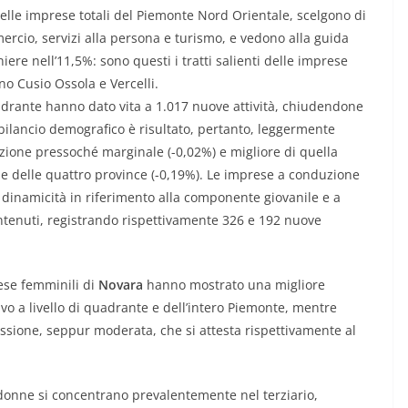
le imprese totali del Piemonte Nord Orientale, scelgono di
cio, servizi alla persona e turismo, e vedono alla guida
ere nell’11,5%: sono questi i tratti salienti delle imprese
no Cusio Ossola e Vercelli.
adrante hanno dato vita a 1.017 nuove attività, chiudendone
il bilancio demografico è risultato, pertanto, leggermente
zione pressoché marginale (-0,02%) e migliore di quella
le delle quattro province (-0,19%). Le imprese a conduzione
inamicità in riferimento alla componente giovanile e a
ntenuti, registrando rispettivamente 326 e 192 nuove
ese femminili di
Novara
hanno mostrato una migliore
ivo a livello di quadrante e dell’intero Piemonte, mentre
ssione, seppur moderata, che si attesta rispettivamente al
donne si concentrano prevalentemente nel terziario,