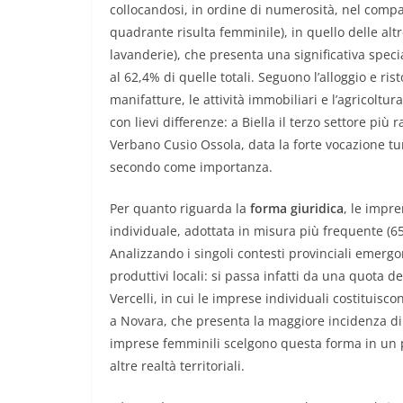
collocandosi, in ordine di numerosità, nel compa
quadrante risulta femminile), in quello delle altre
lavanderie), che presenta una significativa spec
al 62,4% di quelle totali. Seguono l’alloggio e r
manifatture, le attività immobiliari e l’agricoltura
con lievi differenze: a Biella il terzo settore più
Verbano Cusio Ossola, data la forte vocazione turis
secondo come importanza.
Per quanto riguarda la
forma giuridica
, le impre
individuale, adottata in misura più frequente (65
Analizzando i singoli contesti provinciali emergon
produttivi locali: si passa infatti da una quota d
Vercelli, in cui le imprese individuali costituis
a Novara, che presenta la maggiore incidenza di soc
imprese femminili scelgono questa forma in un p
altre realtà territoriali.