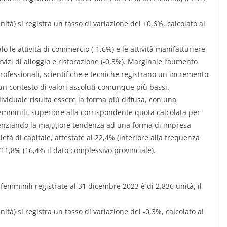
nità) si registra un tasso di variazione del +0,6%, calcolato al
calo le attività di commercio (-1,6%) e le attività manifatturiere
vizi di alloggio e ristorazione (-0,3%). Marginale l’aumento
à professionali, scientifiche e tecniche registrano un incremento
n un contesto di valori assoluti comunque più bassi.
ndividuale risulta essere la forma più diffusa, con una
emminili, superiore alla corrispondente quota calcolata per
videnziando la maggiore tendenza ad una forma di impresa
tà di capitale, attestate al 22,4% (inferiore alla frequenza
’11,8% (16,4% il dato complessivo provinciale).
femminili registrate al 31 dicembre 2023 è di 2.836 unità, il
ità) si registra un tasso di variazione del -0,3%, calcolato al