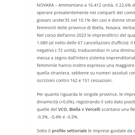
NOVARA – Ammontano a 16.412 unità, il 22,6% del
operare prevalentemente nei comparti del commer
giovani under35 nel 10,1% dei casi e donne strani
femminili delle province di Biella, Novara, Verba
Nel corso dell’anno 2023 le imprenditrici del qu
1.089 (al netto delle 67 cancellazioni d’ufficio): 
negativo (-72 unità), traducendosi in una diminu
messa a segno dall’intero sistema imprenditoria
femminile hanno inoltre espresso una maggiore d
quella straniera, sebbene su numeri assoluti co
iscrizioni contro 162 e 151 cessazioni.
Per quanto riguarda le singole province, le impr
dinamicità (+0,6%), registrando il solo dato posit
quelle del
VCO
,
Biella
e
Vercelli
scontano una fle
-0,3%, -0,4% e -0,5%.
Sotto il
profilo settoriale
le imprese guidate da 