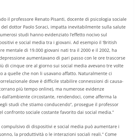
ndo il professore Renato Pisanti, docente di psicologia sociale
del dottor Paolo Soraci, impatta inevitabilmente sulla salute
 numerosi studi hanno evidenziato l’effetto nocivo sul
sitivi e social media tra i giovani. Ad esempio il ‘British
e mentale di 19.000 giovani nati tra il 2000 e il 2002, ha
 di depressione aumentavano di pari passo con le ore trascorse
ù di cinque ore al giorno sui social media avevano tre volte
to a quelle che non li usavano affatto. Naturalmente ci
rrelazionale dove è difficile stabilire connessioni di causa-
ascorrano più tempo online), ma numerose evidenze
 dall’ambiente circostante, rendendoci, come afferma la
Negli studi che stiamo conducendo”, prosegue il professor
el confronto sociale costante favorito dai social media.”
e compulsivo di dispositivi e social media può aumentare i
l sonno, la produttività o le interazioni sociali reali.” Come