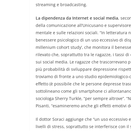
streaming e broadcasting.
La dipendenza da Internet e social media
, seco
della comunicazione all’Unicusano e supervisore 
mentale e sulle relazioni sociali. “In letteratura
benessere psicologico di un uso eccessivo di dispo
millenium cohort study’, che monitora il benesser
rilevato che, soprattutto tra le ragazze, i tassi
sui social media. Le ragazze che trascorrevano pi
più probabilità di sviluppare depressione rispet
troviamo di fronte a uno studio epidemiologico-co
effetto (è possibile che le persone depresse tr
sottolineano come gli smartphone ci allontanano
sociologa Sherry Turkle, “per sempre altrove”. “
Pisanti, “esamineremo anche gli effetti emotivi d
Il dottor Soraci aggiunge che “un uso eccessivo 
livelli di stress, soprattutto se interferisce con i