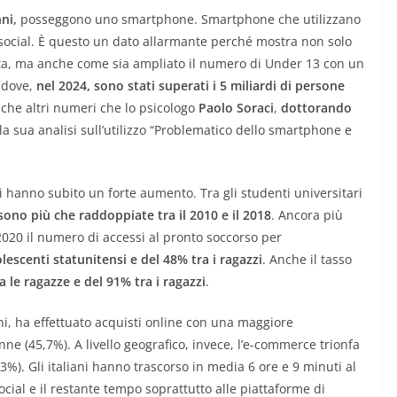
nni,
posseggono uno smartphone. Smartphone che utilizzano
social. È questo un dato allarmante perché mostra non solo
ata, ma anche come sia ampliato il numero di Under 13 con un
o dove,
nel 2024, sono stati superati i 5 miliardi di persone
he altri numeri che lo psicologo
Paolo Soraci
,
dottorando
la sua analisi sull’utilizzo “Problematico dello smartphone e
li hanno subito un forte aumento. Tra gli studenti universitari
sono più che raddoppiate tra il 2010 e il 2018
. Ancora più
2020 il numero di accessi al pronto soccorso per
escenti statunitensi e del 48% tra i ragazzi
. Anche il tasso
 le ragazze e del 91% tra i ragazzi
.
ni, ha effettuato acquisti online con una maggiore
nne (45,7%). A livello geografico, invece, l’e-commerce trionfa
3%). Gli italiani hanno trascorso in media 6 ore e 9 minuti al
cial e il restante tempo soprattutto alle piattaforme di