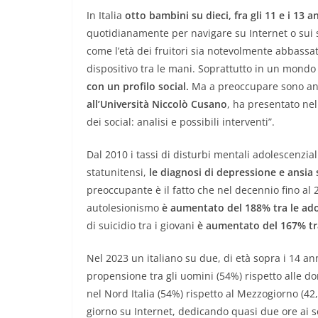
In Italia
otto bambini su dieci, fra gli 11 e i 13 a
quotidianamente per navigare su Internet o sui 
come l’età dei fruitori sia notevolmente abbass
dispositivo tra le mani. Soprattutto in un mond
con un profilo social.
Ma a preoccupare sono anc
all’Università Niccolò Cusano
, ha presentato nel
dei social: analisi e possibili interventi”.
Dal 2010 i tassi di disturbi mentali adolescenzia
statunitensi,
le diagnosi di depressione e ansia 
preoccupante è il fatto che nel decennio fino al 
autolesionismo
è aumentato del 188% tra le adol
di suicidio tra i giovani
è aumentato del 167% tra
Nel 2023 un italiano su due, di età sopra i 14 an
propensione tra gli uomini (54%) rispetto alle do
nel Nord Italia (54%) rispetto al Mezzogiorno (42,
giorno su Internet, dedicando quasi due ore ai so