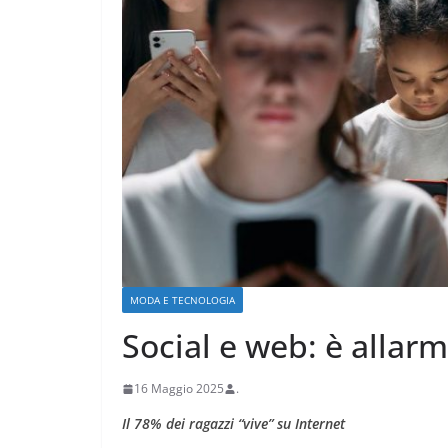
CRONACA VARESOTTO
Più impresa, più
e più qualità u
MODA E TECNOLOGIA
Varese
Social e web: è allarm
18 Luglio 2026
.
16 Maggio 2025
.
Il 78% dei ragazzi “vive” su Internet