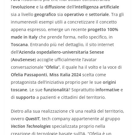
l’
evoluzione
e la
diffusione
dell’
intelligenza artificiale
sia a livello
geografico
sia
operativo
e
settoriale
. Tra gli
innumerevoli esempi utili a concretizzare il concetto
appena espresso, emerge un recente
progetto 100%
made in Italy
che prende forma, nello specifico, in
Toscana
. Entrando più nel dettaglio, il sito internet
dell’
Azienda ospedaliero-universitaria Senese
(
AouSenese
) accoglie ufficialmente l’avatar
conversazionale “
Ofelia
”, il quale ha il volto e la voce di
Ofelia Passaponti
,
Miss Italia 2024
scelta come
protagonista dell’iniziativa proprio per le sue
origini
toscane
. Le sue
funzionalità
? Soprattutto
informative
e
di
supporto
a pazienti e cittadini del territorio.
Dietro alla sua realizzazione c’è una realtà del territorio,
ovvero
QuestIT
, tech company appartenente al gruppo
Vection Technologies
specializzata proprio nella
creazione di tecnologie basate sull’IA. “Ofelia è un