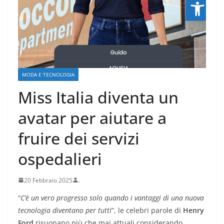
MODA E TECNOLOGIA
Miss Italia diventa un
avatar per aiutare a
fruire dei servizi
ospedalieri
20 Febbraio 2025
.
“
C’è un vero progresso solo quando i vantaggi di una nuova
tecnologia diventano per tutti
”, le celebri parole di
Henry
Ford
risuonano più che mai attuali considerando