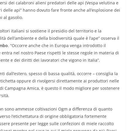
dersi dei calabroni alieni predatori delle api (Vespa velutina e
tori delle api” hanno dovuto fare fronte anche all’esplosione dei
ni al gasolio.
tori italiani si sostiene il presidio del territorio e la
tà dell’ambiente e della biodiversità quale è l’ape” osserva il
ombo
. “Occorre anche che in Europa venga introdotto il
e entra nel nostro Paese rispetti le stesse regole in materia di
nte e dei diritti dei lavoratori che vigono in Italia”.
nti dall’estero, spesso di bassa qualità, occorre – consiglia la
 etichetta oppure di rivolgersi direttamente ai produttori nelle
ti di Campagna Amica, è questo il modo migliore per sostenere
rsità.
 non sono ammesse coltivazioni Ogm a differenza di quanto
verso l’etichettatura di origine obbligatoria fortemente
essere presente per legge sulle confezioni di miele raccolto
taliano) mentre nel caso in cui il miele provenga da più Paesi