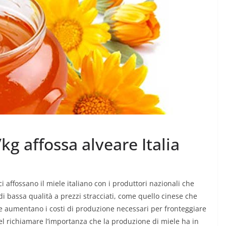
MODA E TECNOLOGIA
 crescita
kg affossa alveare Italia
I rifiuti elettronici non
rbana per
vanno in vacanza
6 Agosto 2026
.
i affossano il miele italiano con i produttori nazionali che
di bassa qualità a prezzi stracciati, come quello cinese che
e aumentano i costi di produzione necessari per fronteggiare
nel richiamare l’importanza che la produzione di miele ha in