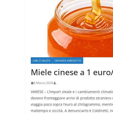
CRONACA VARESOTTO
CIBO E SALUTE
CRONACA VARESOTTO
Più impresa, più
Miele cinese a 1 euro/
e più qualità u
Varese
6 Marzo 2024
.
18 Luglio 2026
.
VARESE – L’import sleale e i cambiamenti climatic
devono fronteggiare arrivi di prodotto straniero 
viaggia poco sopra l’euro al chilogrammo, mentr
maltempo e siccità. A denunciarlo è Coldiretti, 