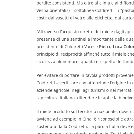
perdite consistenti. Ma oltre al clima e al diffon
Vespa orientalis) – sottolinea Coldiretti – i “pas
costi: dai vasetti di vetro alle etichette, dai carto
“Attraverso l’acquisto diretto del miele dagli apicol
presenza di una sentinella importante della quali
presidente di Coldiretti Varese
Pietro Luca Col
principio di reciprocità affinché tutto il miele ch
sicurezza alimentare, qualità e rispetto dell’ambie
Per evitare di portare in tavola prodotti provenie
Coldiretti – verificare con attenzione l’origine in
aziende agricole, negli agriturismi o nei merca
l’apicoltura italiana, difendere le api e la biodive
Il miele prodotto sul territorio nazionale, dove
avviene ad esempio in Cina, è riconoscibile attra
sostenuta dalla Coldiretti. La parola Italia deve 
interamente sul territorio nazionale (Es. Miele i