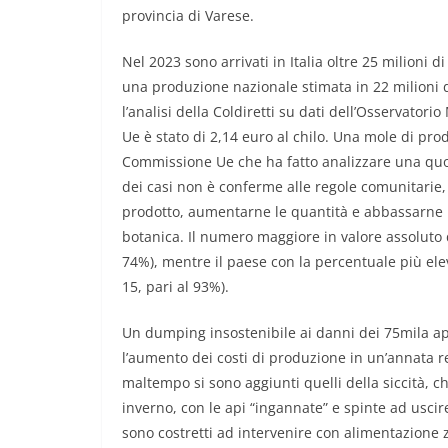
provincia di Varese.
Nel 2023 sono arrivati in Italia oltre 25 milioni di
una produzione nazionale stimata in 22 milioni di 
l’analisi della Coldiretti su dati dell’Osservator
Ue è stato di 2,14 euro al chilo. Una mole di prod
Commissione Ue che ha fatto analizzare una quo
dei casi non è conferme alle regole comunitarie, 
prodotto, aumentarne le quantità e abbassarne il p
botanica. Il numero maggiore in valore assoluto d
74%), mentre il paese con la percentuale più elev
15, pari al 93%).
Un dumping insostenibile ai danni dei 75mila apic
l’aumento dei costi di produzione in un’annata re
maltempo si sono aggiunti quelli della siccità, c
inverno, con le api “ingannate” e spinte ad uscire
sono costretti ad intervenire con alimentazione z