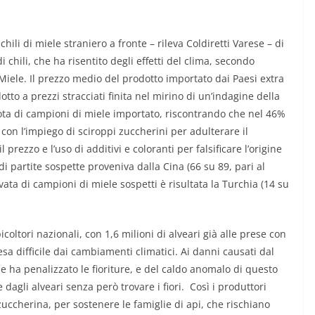
 chili di miele straniero a fronte – rileva Coldiretti Varese – di
chili, che ha risentito degli effetti del clima, secondo
io Miele. Il prezzo medio del prodotto importato dai Paesi extra
otto a prezzi stracciati finita nel mirino di un’indagine della
ta di campioni di miele importato, riscontrando che nel 46%
con l’impiego di sciroppi zuccherini per adulterare il
rezzo e l’uso di additivi e coloranti per falsificare l’origine
i partite sospette proveniva dalla Cina (66 su 89, pari al
ata di campioni di miele sospetti è risultata la Turchia (14 su
oltori nazionali, con 1,6 milioni di alveari già alle prese con
sa difficile dai cambiamenti climatici. Ai danni causati dal
he ha penalizzato le fioriture, e del caldo anomalo di questo
 dagli alveari senza però trovare i fiori. Così i produttori
uccherina, per sostenere le famiglie di api, che rischiano