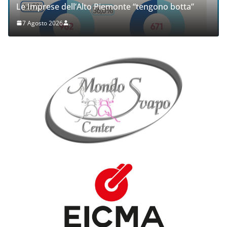
Le Imprese dell’Alto Piemonte “tengono botta”
7 Agosto 2026
.