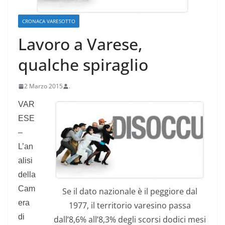
CRONACA VARESOTTO
Lavoro a Varese,
qualche spiraglio
2 Marzo 2015
.
VAR
ESE
–
L’an
alisi
della
Cam
Se il dato nazionale è il peggiore dal
era
1977, il territorio varesino passa
di
dall’8,6% all’8,3% degli scorsi dodici mesi