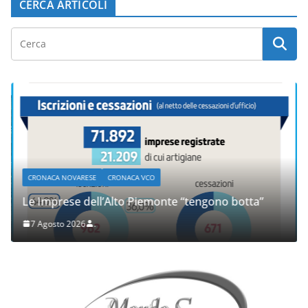
CERCA ARTICOLI
CRONACA NOVARESE
CRONACA VCO
Le Imprese dell’Alto Piemonte “tengono botta”
7 Agosto 2026
.