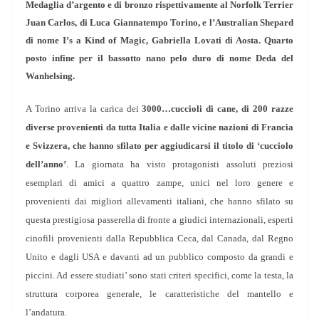
Medaglia d’argento e di bronzo rispettivamente al Norfolk Terrier
Juan Carlos, di Luca Giannatempo Torino, e l’Australian Shepard
di nome I’s a Kind of Magic, Gabriella Lovati di Aosta. Quarto
posto infine per il bassotto nano pelo duro di nome Deda del
Wanhelsing.
A Torino arriva la carica dei
3000…cuccioli di cane, di 200 razze
diverse provenienti da tutta Italia e dalle vicine nazioni di Francia
e Svizzera, che hanno sfilato per aggiudicarsi il titolo di ‘cucciolo
dell’anno’
. La giornata ha visto protagonisti assoluti preziosi
esemplari di amici a quattro zampe, unici nel loro genere e
provenienti dai migliori allevamenti italiani, che hanno sfilato su
questa prestigiosa passerella di fronte a giudici internazionali, esperti
cinofili provenienti dalla Repubblica Ceca, dal Canada, dal Regno
Unito e dagli USA e davanti ad un pubblico composto da grandi e
piccini. Ad essere studiati’ sono stati criteri specifici, come la testa, la
struttura corporea generale, le caratteristiche del mantello e
l’andatura.