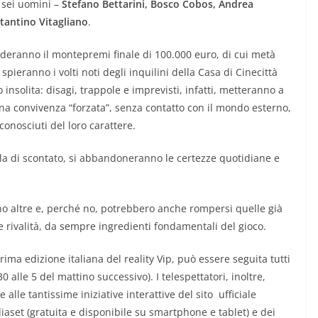
 sei uomini –
Stefano Bettarini, Bosco Cobos, Andrea
tantino Vitagliano
.
nderanno il montepremi finale di 100.000 euro, di cui metà
ieranno i volti noti degli inquilini della Casa di Cinecittà
nsolita: disagi, trappole e imprevisti, infatti, metteranno a
una convivenza “forzata”, senza contatto con il mondo esterno,
conosciuti del loro carattere.
lla di scontato, si abbandoneranno le certezze quotidiane e
o altre e, perché no, potrebbero anche rompersi quelle già
 e rivalità, da sempre ingredienti fondamentali del gioco.
rima edizione italiana del reality Vip, può essere seguita tutti
30 alle 5 del mattino successivo). I telespettatori, inoltre,
alle tantissime iniziative interattive del sito ufficiale
aset (gratuita e disponibile su smartphone e tablet) e dei