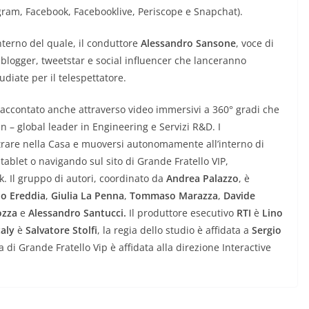
agram, Facebook, Facebooklive, Periscope e Snapchat).
’interno del quale, il conduttore
Alessandro Sansone
, voce di
 blogger, tweetstar e social influencer che lanceranno
udiate per il telespettatore.
à raccontato anche attraverso video immersivi a 360° gradi che
n – global leader in Engineering e Servizi R&D. I
ntrare nella Casa e muoversi autonomamente all’interno di
ablet o navigando sul sito di Grande Fratello VIP,
k. Il gruppo di autori, coordinato da
Andrea Palazzo
, è
no Ereddia
,
Giulia La Penna
,
Tommaso Marazza
,
Davide
cozza
e
Alessandro Santucci.
Il produttore esecutivo
RTI
è
Lino
taly
è
Salvatore Stolfi
, la regia dello studio è affidata a
Sergio
a di Grande Fratello Vip è affidata alla direzione Interactive