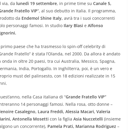
l via, da
lunedì 19 settembre
, in prime time su
Canale 5,
Grande Fratello VIP
”, al suo debutto in Italia. Il programma,
rodotto da
Endemol Shine Italy,
avrà tra i suoi concorrenti
olo personaggi famosi. In studio
Ilary Blasi
e
Alfonso
ignorini.
l primo paese che ha trasmesso lo spin-off celebrity di
Grande Fratello” è stata l’Olanda, nel 2000. Da allora è andato
n onda in oltre 20 paesi, tra cui Australia, Messico, Spagna,
ermania, India, Portogallo. In Inghilterra, poi, è un vero e
roprio must del palinsesto, con 18 edizioni realizzate in 15
nni.
uest’anno, nella Casa italiana di “
Grande Fratello VIP”
ntreranno 14 personaggi famosi. Nella rosa, otto donne –
lenoire Casalegno, Laura Freddi, Alessia Macari, Valeria
arini, Antonella Mosetti
con la figlia
Asia Nuccetelli
(insieme
algono un concorrente),
Pamela Prati, Marianna Rodriguez
–