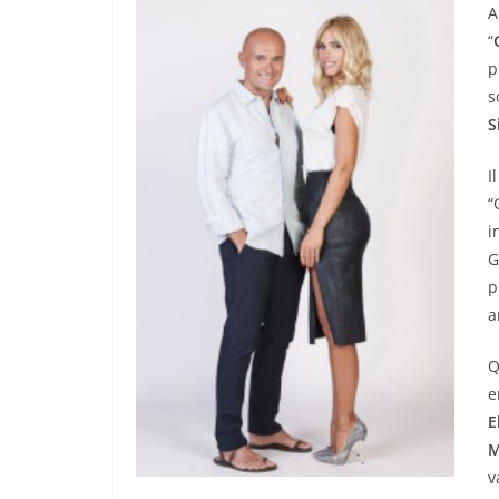
A
“
p
s
S
I
“
i
G
p
a
Q
e
E
M
v