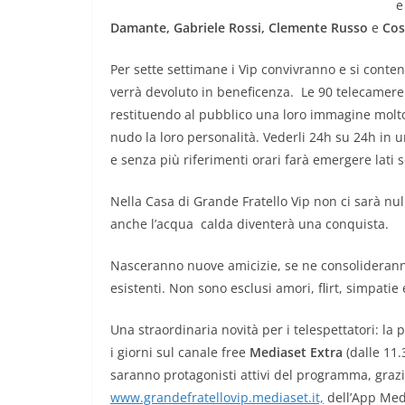
e
Damante, Gabriele Rossi, Clemente Russo
e
Cos
Per sette settimane i Vip convivranno e si conte
verrà devoluto in beneficenza. Le 90 telecamere sp
restituendo al pubblico una loro immagine molto i
nudo la loro personalità. Vederli 24h su 24h in 
e senza più riferimenti orari farà emergere lati s
Nella Casa di Grande Fratello Vip non ci sarà nu
anche l’acqua calda diventerà una conquista.
Nasceranno nuove amicizie, se ne consoliderann
esistenti. Non sono esclusi amori, flirt, simpatie
Una straordinaria novità per i telespettatori: la p
i giorni sul canale free
Mediaset Extra
(dalle 11.
saranno protagonisti attivi del programma, grazie 
www.grandefratellovip.mediaset.it,
dell’App Medi