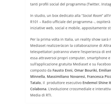
tanti profili social del programma (Twitter, Inst
In studio, un box dedicato alla “
Social
Room
” all
R101 – Radio ufficiale del programma -, ospiterà
iniziative web, social e mobile, appositamente st
Per la prima volta in Italia, un reality show sar
Mediaset realizzeràcon la collaborazione di Altra
telespettatori potranno vivere l’esperienza di e
essa attraversoi propri computer, smartphone e t
sull’applicazione gratuita Mediaset e su Faceboo
composto da
Fausto Enni, Omar Bouriki, Emilia
Minnella
,
Massimiliano Novaresi, Francesca Pi
Tatalo
, il produttore esecutivo
Endemol Shine I
Colabona
. L’evoluzione crossmediale e interattiv
Media di RTI.