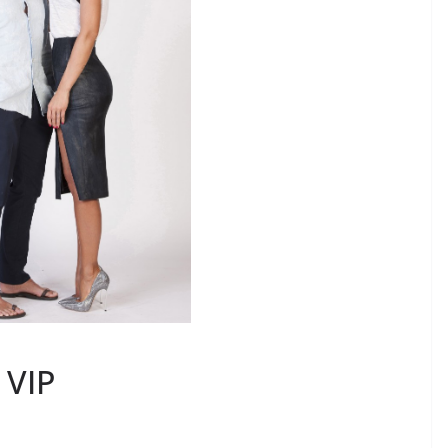
MODA E TECNOLOGIA
 crescita
I rifiuti elettronici non
rbana per
vanno in vacanza
6 Agosto 2026
.
 VIP