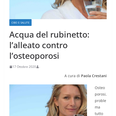
CIBO E SALUTE
Acqua del rubinetto:
l’alleato contro
l’osteoporosi
17 Ottobre 2020
.
A cura di
Paola Crestani
Osteo
porosi,
proble
ma
tutto