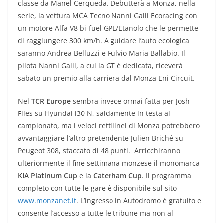
classe da Manel Cerqueda. Debutterà a Monza, nella
serie, la vettura MCA Tecno Nanni Galli Ecoracing con
un motore Alfa V8 bi-fuel GPL/Etanolo che le permette
di raggiungere 300 km/h. A guidare l’auto ecologica
saranno Andrea Belluzzi e Fulvio Maria Ballabio. Il
pilota Nanni Galli, a cui la GT è dedicata, riceverà
sabato un premio alla carriera dal Monza Eni Circuit.
Nel
TCR Europe
sembra invece ormai fatta per Josh
Files su Hyundai i30 N, saldamente in testa al
campionato, ma i veloci rettilinei di Monza potrebbero
avvantaggiare l’altro pretendente Julien Briché su
Peugeot 308, staccato di 48 punti. Arricchiranno
ulteriormente il fine settimana monzese il monomarca
KIA Platinum Cup
e la
Caterham Cup
. Il programma
completo con tutte le gare è disponibile sul sito
www.monzanet.it
. L’ingresso in Autodromo è gratuito e
consente l’accesso a tutte le tribune ma non al