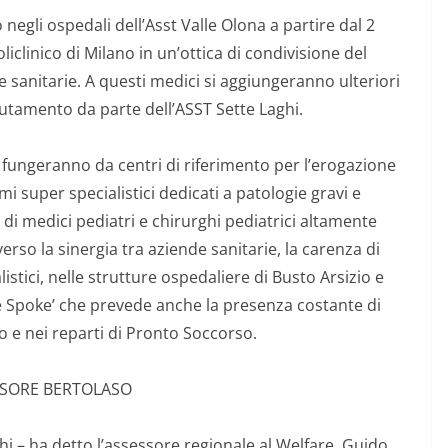
egli ospedali dell’Asst Valle Olona a partire dal 2
liclinico di Milano in un’ottica di condivisione del
e sanitarie. A questi medici si aggiungeranno ulteriori
clutamento da parte dell’ASST Sette Laghi.
hi fungeranno da centri di riferimento per l’erogazione
mi super specialistici dedicati a patologie gravi e
di medici pediatri e chirurghi pediatrici altamente
averso la sinergia tra aziende sanitarie, la carenza di
listici, nelle strutture ospedaliere di Busto Arsizio e
e Spoke’ che prevede anche la presenza costante di
to e nei reparti di Pronto Soccorso.
SSORE BERTOLASO
aghi – ha detto l’assessore regionale al Welfare, Guido