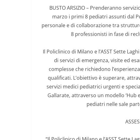
BUSTO ARSIZIO – Prenderanno servizio n
marzo i primi 8 pediatri assunti dal Po
personale e di collaborazione tra struttur
8 professionisti in fase di re
Il Policlinico di Milano e l’ASST Sette Lag
di servizi di emergenza, visite ed esa
complesse che richiedono l’esperienza 
qualificati. L’obiettivo è superare, attr
servizi medici pediatrici urgenti e specia
Gallarate, attraverso un modello ‘Hub 
pediatri nelle sale par
ASSE
“Il Policlinico di Milano e l’ASST Sette L