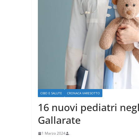
CRONACA VARESOTTO
Stalle roventi, 
CIBO E SALUTE
CRONACA VARESOTTO
a 39 gradi
16 nuovi pediatri negl
28 Luglio 2026
.
Gallarate
1 Marzo 2024
.