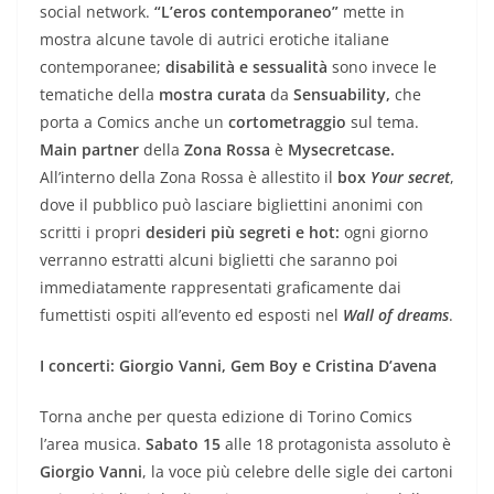
social network.
“L’eros contemporaneo”
mette in
mostra alcune tavole di autrici erotiche italiane
contemporanee;
disabilità e sessualità
sono invece le
tematiche della
mostra curata
da
Sensuability,
che
porta a Comics anche un
cortometraggio
sul tema.
Main partner
della
Zona Rossa
è
Mysecretcase.
All’interno della Zona Rossa è allestito il
box
Your secret
,
dove il pubblico può lasciare bigliettini anonimi con
scritti i propri
desideri più segreti e hot:
ogni giorno
verranno estratti alcuni biglietti che saranno poi
immediatamente rappresentati graficamente dai
fumettisti ospiti all’evento ed esposti nel
Wall of dreams
.
I concerti: Giorgio Vanni, Gem Boy e Cristina D’avena
Torna anche per questa edizione di Torino Comics
l’area musica.
Sabato 15
alle 18 protagonista assoluto è
Giorgio Vanni
, la voce più celebre delle sigle dei cartoni