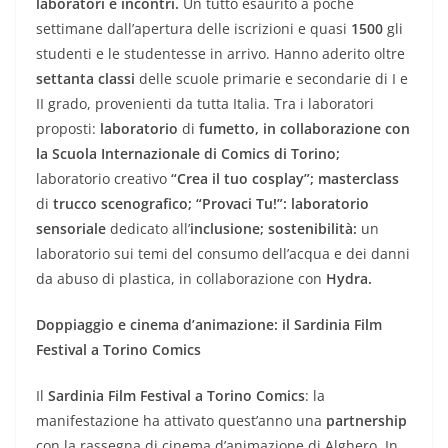
laboratori e incontri.
Un tutto esaurito a poche
settimane dall’apertura delle iscrizioni e quasi
1500
gli
studenti e le studentesse in arrivo. Hanno aderito oltre
settanta classi
delle scuole primarie e secondarie di I e
II grado, provenienti da tutta Italia. Tra i laboratori
proposti:
laboratorio
di
fumetto, in collaborazione con
la Scuola Internazionale di Comics di Torino;
laboratorio creativo
“Crea il tuo cosplay”;
masterclass
di
trucco scenografico;
“Provaci Tu!”: laboratorio
sensoriale
dedicato all’
inclusione;
sostenibilità:
un
laboratorio sui temi del consumo dell’acqua e dei danni
da abuso di plastica, in collaborazione con
Hydra.
Doppiaggio e cinema d’animazione: il Sardinia Film
Festival a Torino Comics
Il
Sardinia Film Festival
a Torino Comics
: la
manifestazione ha attivato quest’anno una
partnership
con la rassegna di cinema d’animazione di Alghero. In