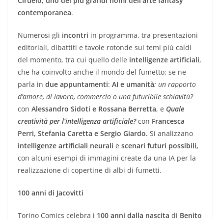
Ciruelo, uno dei più grandi nomi dell’arte fantasy
contemporanea
.
Numerosi gli i
ncontri
in programma, tra presentazioni
editoriali, dibattiti e tavole rotonde sui temi più caldi
del momento, tra cui quello delle
intelligenze artificiali
,
che ha coinvolto anche il mondo del fumetto: se ne
parla in
due appuntamenti
:
AI e umanità
: un rapporto
d’amore, di lavoro, commercio o una futuribile schiavitù?
con
Alessandro Sidoti e Rossana Berretta
, e
Quale
creatività per l’intelligenza artificiale?
con
Francesca
Perri, Stefania Caretta e Sergio Giardo.
Si analizzano
intelligenze artificiali neurali
e
scenari futuri possibili,
con alcuni esempi di immagini create da una IA per la
realizzazione di copertine di albi di fumetti.
100 anni di Jacovitti
Torino Comics celebra i
100 anni dalla nascita
di
Benito