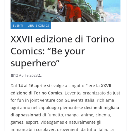
EVENTI
LIBRI E COMICS
XXVII edizione di Torino
Comics: “Be your
superhero”
12 Aprile 2023
.
Dal
14 al 16 aprile
si svolge a Lingotto Fiere la
XXVII
edizione di Torino Comics
. L’evento, organizzato da Just
for fun in joint venture con GL events Italia, richiama
ogni anno nel capoluogo piemontese
decine di migliaia
di appassionati
di fumetto, manga, anime, cinema,
games, esport, videogames e naturalmente gli
immancabili cosplayer, provenienti da tutta Italia. La