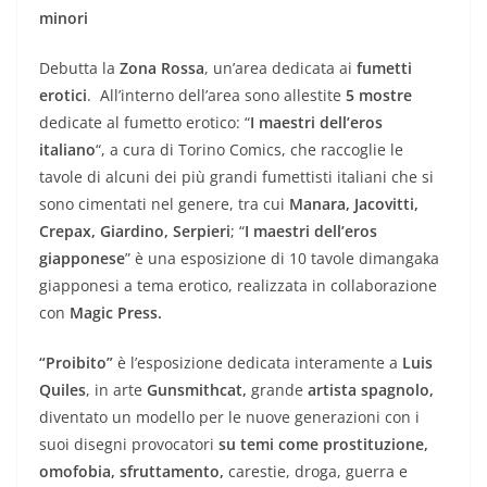
minori
Debutta la
Zona Rossa
, un’area dedicata ai
fumetti
erotici
. All’interno dell’area sono allestite
5 mostre
dedicate al fumetto erotico: “
I maestri dell’eros
italiano
“, a cura di Torino Comics, che raccoglie le
tavole di alcuni dei più grandi fumettisti italiani che si
sono cimentati nel genere, tra cui
Manara, Jacovitti,
Crepax, Giardino, Serpieri
; “
I maestri dell’eros
giapponese
” è una esposizione di 10 tavole dimangaka
giapponesi a tema erotico, realizzata in collaborazione
con
Magic Press.
“Proibito”
è l’esposizione dedicata interamente a
Luis
Quiles
, in arte
Gunsmithcat,
grande
artista spagnolo,
diventato un modello per le nuove generazioni con i
suoi disegni provocatori
su temi come prostituzione,
omofobia, sfruttamento,
carestie, droga, guerra e