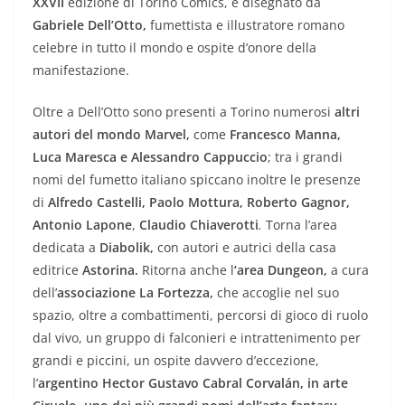
XXVII
edizione di Torino Comics, è disegnato da
Gabriele Dell’Otto,
fumettista e illustratore romano
celebre in tutto il mondo e ospite d’onore della
manifestazione.
Oltre a Dell’Otto sono presenti a Torino numerosi
altri
autori del mondo Marvel,
come
Francesco Manna,
Luca Maresca e Alessandro Cappuccio
; tra i grandi
nomi del fumetto italiano spiccano inoltre le presenze
di
Alfredo Castelli, Paolo Mottura, Roberto Gagnor,
Antonio Lapone
,
Claudio Chiaverotti
.
Torna l’area
dedicata a
Diabolik,
con autori e autrici della casa
editrice
Astorina.
Ritorna anche l
‘area
Dungeon,
a cura
dell’
associazione La Fortezza,
che accoglie nel suo
spazio, oltre a combattimenti, percorsi di gioco di ruolo
dal vivo, un gruppo di falconieri e intrattenimento per
grandi e piccini, un ospite davvero d’eccezione,
l’
argentino
Hector Gustavo Cabral Corvalán, in arte