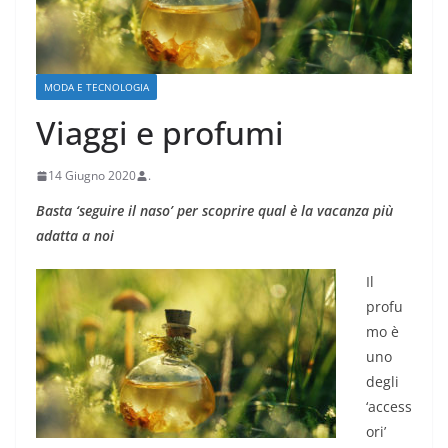
MODA E TECNOLOGIA
Viaggi e profumi
14 Giugno 2020
.
Basta ‘seguire il naso’ per scoprire qual è la vacanza più
adatta a noi
Il
profu
mo è
uno
degli
‘access
ori’