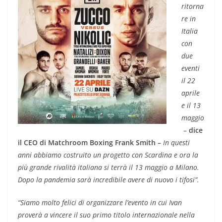
ritorna
re in
Italia
con
due
eventi
il 22
aprile
e il 13
maggio
–
dice
il CEO di Matchroom Boxing Frank Smith –
In questi
anni abbiamo costruito un progetto con Scardina e ora la
più grande rivalità italiana si terrà il 13 maggio a Milano.
Dopo la pandemia sarà incredibile avere di nuovo i tifosi”.
“Siamo molto felici di organizzare l’evento in cui Ivan
proverà a vincere il suo primo titolo internazionale nella