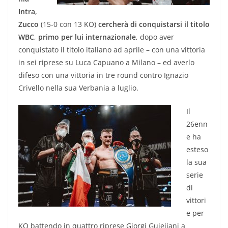
Intra
,
Zucco
(15-0 con 13 KO)
cercherà di conquistarsi il titolo
WBC
,
primo per lui internazionale
, dopo aver
conquistato il titolo italiano ad aprile – con una vittoria
in sei riprese su Luca Capuano a Milano – ed averlo
difeso con una vittoria in tre round contro Ignazio
Crivello nella sua Verbania a luglio.
Il
26enn
e ha
esteso
la sua
serie
di
vittori
e per
KO battendo in quattro riprese Giorgi Gujejiani a