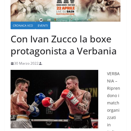
CRONACA VCO
EVENTI
Con Ivan Zucco la boxe
protagonista a Verbania
30 Marzo 2022
.
VERBA
NIA –
Ripren
dono i
match
organi
zzati
in