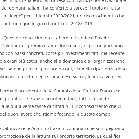
per il libro e la lettura, d’intesa con l’Associazione Nazionale
dei Comuni Italiani, ha conferito a Varese il titolo di “Città
che legge” per il biennio 2020/2021; un riconoscimento che
conferma quello già ottenuto nel 2018/2019.
«Questo riconoscimento – afferma il sindaco Davide
Galimberti – premia i tanti sforzi che ogni giorno portiamo
mo con passi concreti, come gli investimenti fatti nel recente
o a orari più estesi anche alla domenica e all’organizzazione
i Varese non può che passare da qui, sia nella ripartenza dopo
eare più volte negli scorsi mesi, sia negli anni a venire».
– afferma il presidente della Commissione Cultura Francesco
nel pubblico che vogliono intercettare, tutti di grande
 alle più diverse fasce di cittadini. Il riconoscimento che ci
 del buon lavoro che stiamo facendo in questo campo».
e e valorizzare le Amministrazioni comunali che si impegnano
romozione della lettura sul proprio territorio. La qualifica