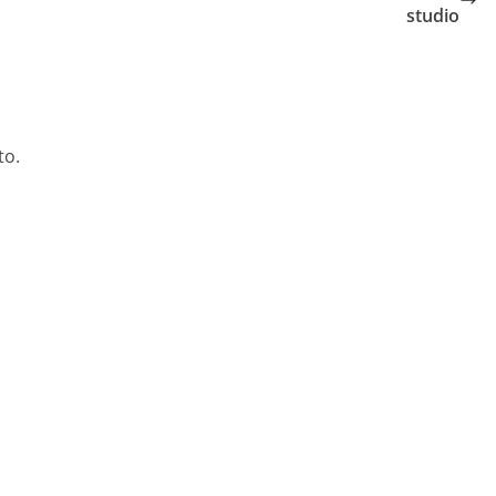
studio
to.