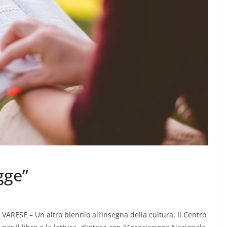
CRONACA NOVARESE
CRONACA VCO
Le Imprese dell’Alto
icchi fino
Piemonte “tengono
botta”
gge”
7 Agosto 2026
.
VARESE – Un altro biennio all’insegna della cultura. Il Centro