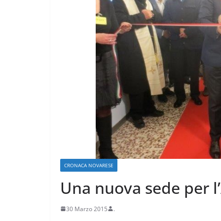
CRONACA VARESOTTO
Stalle roventi, p
a 39 gradi
CRONACA NOVARESE
28 Luglio 2026
.
Una nuova sede per l
30 Marzo 2015
.