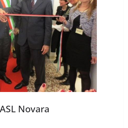
CRONACA NOVARESE
CRONACA VCO
Le Imprese dell’Alto
icchi fino
Piemonte “tengono
botta”
7 Agosto 2026
.
’ASL Novara