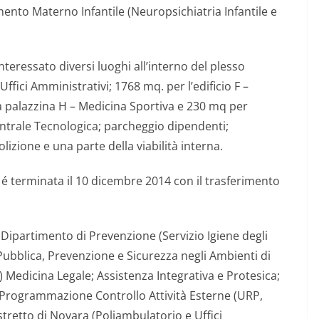
mento Materno Infantile (Neuropsichiatria Infantile e
nteressato diversi luoghi all’interno del plesso
Uffici Amministrativi; 1768 mq. per l’edificio F –
 palazzina H – Medicina Sportiva e 230 mq per
Centrale Tecnologica; parcheggio dipendenti;
lizione e una parte della viabilità interna.
4 é terminata il 10 dicembre 2014 con il trasferimento
l Dipartimento di Prevenzione (Servizio Igiene degli
 Pubblica, Prevenzione e Sicurezza negli Ambienti di
) Medicina Legale; Assistenza Integrativa e Protesica;
; Programmazione Controllo Attività Esterne (URP,
stretto di Novara (Poliambulatorio e Uffici