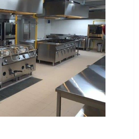
MODA E TECNOLOGIA
 crescita
I rifiuti elettronici non
rbana per
vanno in vacanza
6 Agosto 2026
.