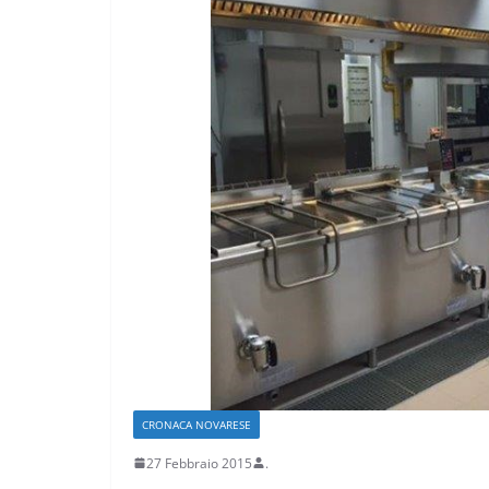
CRONACA VARESOTTO
Più impresa, più
e più qualità u
Varese
18 Luglio 2026
.
CRONACA NOVARESE
27 Febbraio 2015
.