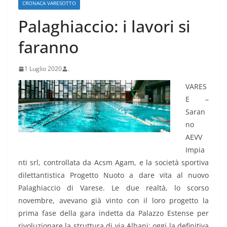
CRONACA VARESOTTO
Palaghiaccio: i lavori si
faranno
1 Luglio 2020
.
VARES
E –
Saran
no
AEVV
Impia
nti srl, controllata da Acsm Agam, e la società sportiva
dilettantistica Progetto Nuoto a dare vita al nuovo
Palaghiaccio di Varese. Le due realtà, lo scorso
novembre, avevano già vinto con il loro progetto la
prima fase della gara indetta da Palazzo Estense per
rivoluzionare la struttura di via Albani; oggi la definitiva