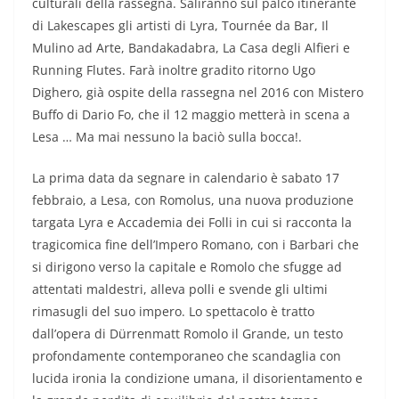
culturali della rassegna. Saliranno sul palco itinerante
di Lakescapes gli artisti di Lyra, Tournée da Bar, Il
Mulino ad Arte, Bandakadabra, La Casa degli Alfieri e
Running Flutes. Farà inoltre gradito ritorno Ugo
Dighero, già ospite della rassegna nel 2016 con Mistero
Buffo di Dario Fo, che il 12 maggio metterà in scena a
Lesa … Ma mai nessuno la baciò sulla bocca!.
La prima data da segnare in calendario è sabato 17
febbraio, a Lesa, con Romolus, una nuova produzione
targata Lyra e Accademia dei Folli in cui si racconta la
tragicomica fine dell’Impero Romano, con i Barbari che
si dirigono verso la capitale e Romolo che sfugge ad
attentati maldestri, alleva polli e svende gli ultimi
rimasugli del suo impero. Lo spettacolo è tratto
dall’opera di Dürrenmatt Romolo il Grande, un testo
profondamente contemporaneo che scandaglia con
lucida ironia la condizione umana, il disorientamento e