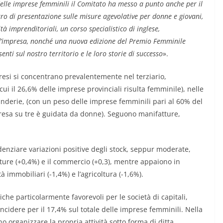
delle imprese femminili il Comitato ha messo a punto anche per il
tro di presentazione sulle misure agevolative per donne e giovani,
tà imprenditoriali, un corso specialistico di inglese,
 d’impresa, nonché una nuova edizione del Premio Femminile
enti sul nostro territorio e le loro storie di successo
».
aresi si concentrano prevalentemente nel terziario,
ui il 26,6% delle imprese provinciali risulta femminile), nelle
lavanderie, (con un peso delle imprese femminili pari al 60% del
mpresa su tre è guidata da donne). Seguono manifatture,
enziare variazioni positive degli stock, seppur moderate,
fatture (+0,4%) e il commercio (+0,3), mentre appaiono in
ità immobiliari (-1,4%) e l’agricoltura (-1,6%).
e particolarmente favorevoli per le società di capitali,
incidere per il 17,4% sul totale delle imprese femminili. Nella
o organizzare la propria attività sotto forma di ditta