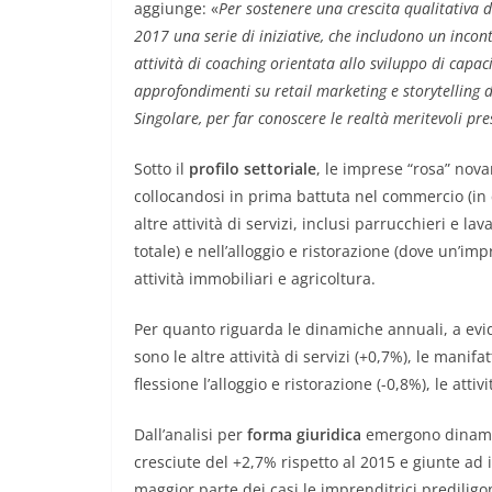
aggiunge: «
Per sostenere una crescita qualitativa 
2017 una serie di iniziative, che includono un incon
attività di coaching orientata allo sviluppo di capaci
approfondimenti su retail marketing e storytelling
Singolare, per far conoscere le realtà meritevoli pres
Sotto il
profilo settoriale
, le imprese “rosa” nov
collocandosi in prima battuta nel commercio (in c
altre attività di servizi, inclusi parrucchieri e 
totale) e nell’alloggio e ristorazione (dove un’i
attività immobiliari e agricoltura.
Per quanto riguarda le dinamiche annuali, a evid
sono le altre attività di servizi (+0,7%), le mani
flessione l’alloggio e ristorazione (-0,8%), le attiv
Dall’analisi per
forma giuridica
emergono dinamich
cresciute del +2,7% rispetto al 2015 e giunte ad 
maggior parte dei casi le imprenditrici prediligon