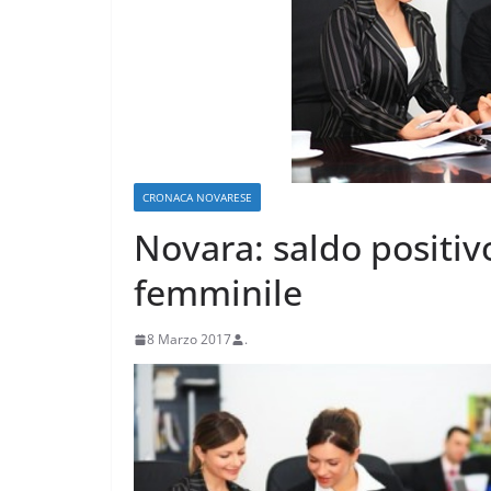
CRONACA NOVARESE
Novara: saldo positiv
CRONACA VARESOTTO
Più impresa, più
femminile
e più qualità u
8 Marzo 2017
.
Varese
18 Luglio 2026
.