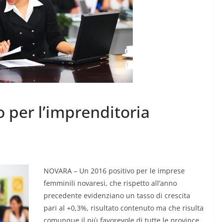
o per l’imprenditoria
MODA E TECNOLOGIA
 crescita
I rifiuti elettronici non
rbana per
vanno in vacanza
NOVARA – Un 2016 positivo per le imprese
6 Agosto 2026
.
femminili novaresi, che rispetto all’anno
precedente evidenziano un tasso di crescita
pari al +0,3%, risultato contenuto ma che risulta
comunque il più favorevole di tutte le province