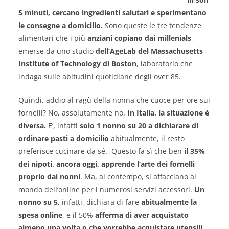
5 minuti, cercano ingredienti salutari e sperimentano
le consegne a domicilio.
Sono queste le tre tendenze
alimentari che i più
anziani copiano dai millenials
,
emerse da uno studio
dell’AgeLab del Massachusetts
Institute
of Technology di Boston
, laboratorio che
indaga sulle abitudini quotidiane degli over 85.
Quindi, addio al ragù della nonna che cuoce per ore sui
fornelli? No, assolutamente no.
In Italia, la situazione è
diversa.
E’, infatti
solo 1 nonno su 20 a dichiarare di
ordinare pasti a domicilio
abitualmente, il resto
preferisce cucinare da sé. Questo fa sì che ben
il 35%
dei nipoti, ancora oggi, apprende l’arte dei fornelli
proprio dai nonni
. Ma, al contempo, si affacciano al
mondo dell’online per i numerosi servizi accessori.
Un
nonno su 5
, infatti, dichiara di fare
abitualmente la
spesa online
, e il 50%
afferma di aver acquistato
almeno una volta o che vorrebbe acquistare utensili