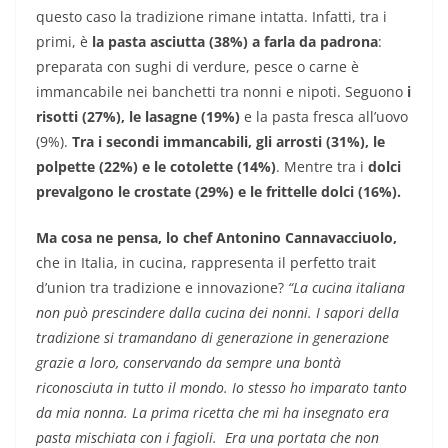
questo caso la tradizione rimane intatta. Infatti, tra i
primi, è
la pasta asciutta (38%) a farla da padrona
:
preparata con sughi di verdure, pesce o carne è
immancabile nei banchetti tra nonni e nipoti. Seguono
i
risotti (27%), le lasagne (19%)
e la pasta fresca all’uovo
(9%).
Tra i secondi immancabili, gli arrosti (31%), le
polpette (22%) e le cotolette (14%)
. Mentre tra i
dolci
prevalgono le crostate (29%) e le frittelle dolci (16%).
Ma cosa ne pensa, lo chef Antonino Cannavacciuolo,
che in Italia, in cucina, rappresenta il perfetto trait
d’union tra tradizione e innovazione?
“La cucina italiana
non può prescindere dalla cucina dei nonni. I sapori della
tradizione si tramandano di generazione in generazione
grazie a loro, conservando da sempre una bontà
riconosciuta in tutto il mondo. Io stesso ho imparato tanto
da mia nonna. La prima ricetta che mi ha insegnato era
pasta mischiata con i fagioli. Era una portata che non