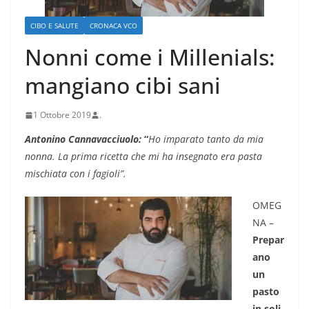
CIBO E SALUTE
CRONACA VCO
Nonni come i Millenials:
mangiano cibi sani
1 Ottobre 2019
.
Antonino Cannavacciuolo:
“
Ho imparato tanto da mia
nonna. La prima ricetta che mi ha insegnato era pasta
mischiata con i fagioli”.
OMEG
NA –
Prepar
ano
un
pasto
in soli