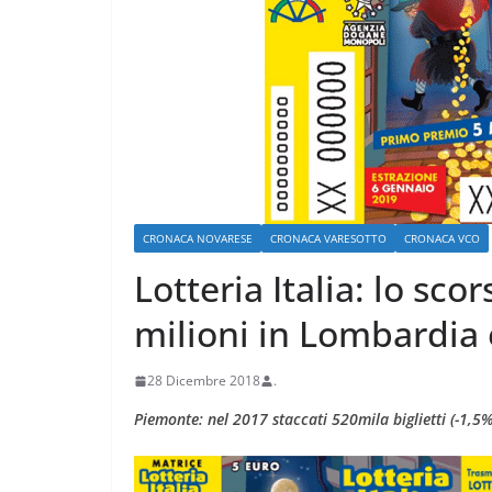
ARTE E CULTURA
MODA E TECNO
CRONACA NOVARESE
CRONACA VARESOTTO
CRONACA VCO
Nelle vacanze 2
Lotteria Italia: lo sc
voglia di tornar
milioni in Lombardia 
paese”
4 Agosto 2026
.
28 Dicembre 2018
.
Piemonte: nel 2017 staccati 520mila biglietti (-1,5%)