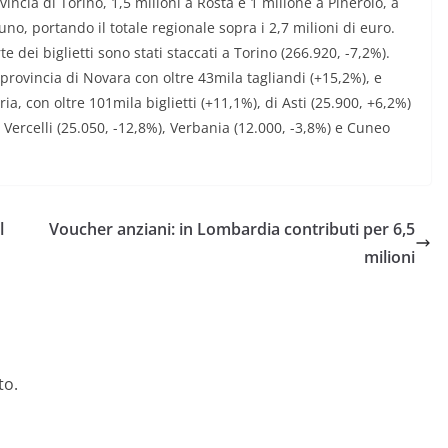
ncia di Torino, 1,5 milioni a Rosta e 1 milione a Pinerolo, a
o, portando il totale regionale sopra i 2,7 milioni di euro.
 dei biglietti sono stati staccati a Torino (266.920, -7,2%).
provincia di Novara con oltre 43mila tagliandi (+15,2%), e
ria, con oltre 101mila biglietti (+11,1%), di Asti (25.900, +6,2%)
 di Vercelli (25.050, -12,8%), Verbania (12.000, -3,8%) e Cuneo
l
Voucher anziani: in Lombardia contributi per 6,5
milioni
to.