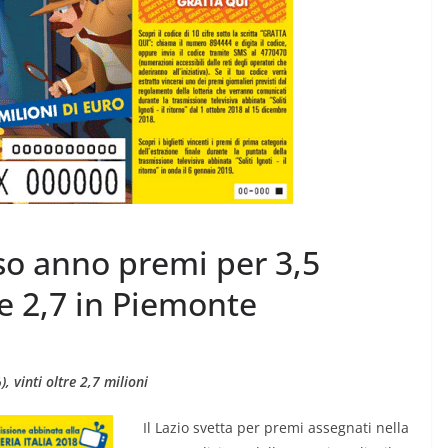
LOGIA
026 la
CRONACA VARESOTTO
orso anno premi per 3,5
e “Al mio
Siccità: allarme mais,
e 2,7 in Piemonte
perdite fino al 60%
8 Agosto 2026
.
, vinti oltre 2,7 milioni
Il Lazio svetta per premi assegnati nella