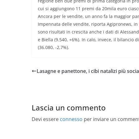
regione ben due premi di prima categoria in provi
cui si aggiungono 11 premi da 20mila euro ciascun
Ancora per le vendite, un anno fa la maggior parte
Impennata delle vendite, riporta Agipronews, in 
sono risultati in crescita anche i dati di Alessand
e Biella (9.540, +6%). In calo, invece, il bilancio
(36.080, -2,7%).
Lasagne e panettone, i cibi natalizi più socia
Lascia un commento
Devi essere
connesso
per inviare un commen