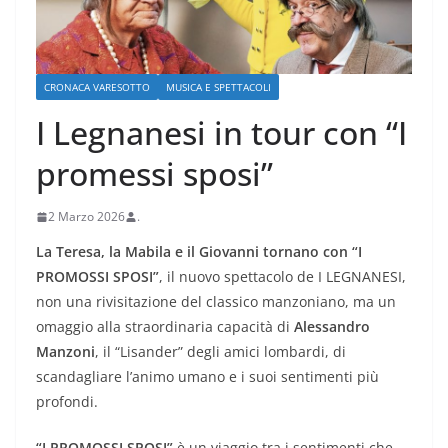
CRONACA VARESOTTO
MUSICA E SPETTACOLI
I Legnanesi in tour con “I
promessi sposi”
2 Marzo 2026
.
La Teresa, la Mabila e il Giovanni tornano con “I
PROMOSSI SPOSI”
, il nuovo spettacolo de I LEGNANESI,
non una rivisitazione del classico manzoniano, ma un
omaggio alla straordinaria capacità di
Alessandro
Manzoni
, il “Lisander” degli amici lombardi, di
scandagliare l’animo umano e i suoi sentimenti più
profondi.
“I PROMOSSI SPOSI”
è un viaggio tra i sentimenti che