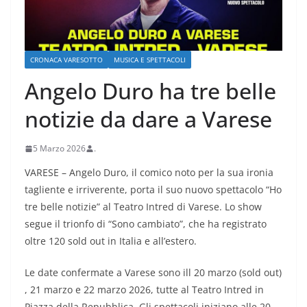
CRONACA VARESOTTO
MUSICA E SPETTACOLI
Angelo Duro ha tre belle
notizie da dare a Varese
5 Marzo 2026
.
VARESE – Angelo Duro, il comico noto per la sua ironia
tagliente e irriverente, porta il suo nuovo spettacolo “Ho
tre belle notizie” al Teatro Intred di Varese. Lo show
segue il trionfo di “Sono cambiato”, che ha registrato
oltre 120 sold out in Italia e all’estero.
Le date confermate a Varese sono ill 20 marzo (sold out)
, 21 marzo e 22 marzo 2026, tutte al Teatro Intred in
Piazza della Repubblica. Gli spettacoli iniziano alle 20 ,