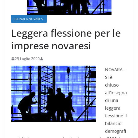
CRONACA NOVARESE
Leggera flessione per le
imprese novaresi
25 Luglio 2020
.
NOVARA –
Si è
chiuso
all’insegna
di una
leggera
flessione il
bilancio
demografi