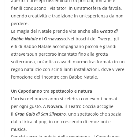
aperto: i presepi disseminati tra portoni, fontane e
fienili conducono i visitatori in un’atmosfera da favola,
unendo creatività e tradizione in un’esperienza da non
perdere.
La magia del Natale prende vita anche alla
Grotta di
Babbo Natale
di Ornavasso
.Nei boschi dei Twergi, gli
elfi di Babbo Natale accompagnano piccoli e grandi
attraversoun percorso incantato fino alla grotta
sotterranea, un’antica cava di marmo trasformata in un
regno natalizio con scintillanti installazioni, dove vivere
l’emozione dell’incontro con Babbo Natale.
Un Capodanno tra spettacolo e natura
L’arrivo del nuovo anno si celebra con eventi pensati
per ogni gusto. A
Novara
, il Teatro Coccia accoglie
il
Gran Galà di San Silvestro
, uno spettacolo che spazia
dalla lirica al pop, in un crescendo di emozioni e
musica.
Per chi cerca la quiete della montagna, il Capodanno