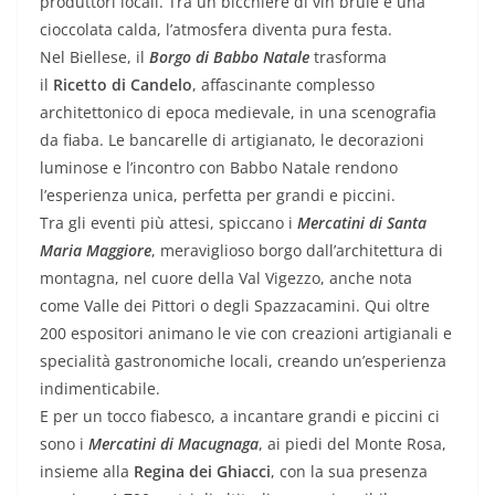
produttori locali. Tra un bicchiere di vin brulé e una
cioccolata calda, l’atmosfera diventa pura festa.
Nel Biellese, il
Borgo di Babbo Natale
trasforma
il
Ricetto di Candelo
, affascinante complesso
architettonico di epoca medievale, in una scenografia
da fiaba. Le bancarelle di artigianato, le decorazioni
luminose e l’incontro con Babbo Natale rendono
l’esperienza unica, perfetta per grandi e piccini.
Tra gli eventi più attesi, spiccano i
Mercatini di Santa
Maria Maggiore
, meraviglioso borgo dall’architettura di
montagna, nel cuore della Val Vigezzo, anche nota
come Valle dei Pittori o degli Spazzacamini. Qui oltre
200 espositori animano le vie con creazioni artigianali e
specialità gastronomiche locali, creando un’esperienza
indimenticabile.
E per un tocco fiabesco, a incantare grandi e piccini ci
sono i
Mercatini di Macugnaga
, ai piedi del Monte Rosa,
insieme alla
Regina dei Ghiacci
, con la sua presenza