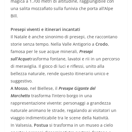
magica a 1.700 metri di altitudine, raggiungibile con
una salita mozzafiato sulla funivia che porta all’Alpe
Bill.
Presepi viventi e itinerari incantati
Il Natale è anche sinonimo di presepi, che raccontano
storie senza tempo. Nella Valle Antigorio a
Crodo
,
famosa per le sue acque minerali,
Presepi
sull’Acqua
trasforma fontane, lavatoi e rii in un percorso
di meraviglia. Il gioco di luci e riflessi, unito alla
bellezza naturale, rende questo itinerario unico e
suggestivo.
A Mosso
, nel Biellese, il
Presepe Gigante del
Marchetto
trasforma l’intero borgo in una
rappresentazione vivente: personaggi a grandezza
naturale animano le strade, regalando ai visitatori un
viaggio indimenticabile tra le scene della Natività.
In Valsesia,
Postua
si trasforma in un museo a cielo