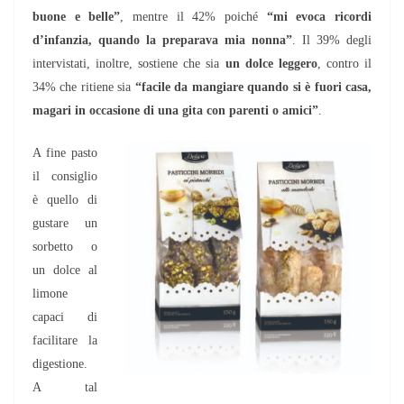
buone e belle”
, mentre il 42% poiché
“mi evoca ricordi
d’infanzia, quando la preparava mia nonna”
. Il 39% degli
intervistati, inoltre, sostiene che sia
un dolce leggero
, contro il
34% che ritiene sia
“facile da mangiare quando si è fuori casa,
magari in occasione di una gita con parenti o amici”
.
A fine pasto
il consiglio
è quello di
gustare un
sorbetto o
un dolce al
limone
capaci di
facilitare la
digestione.
A tal