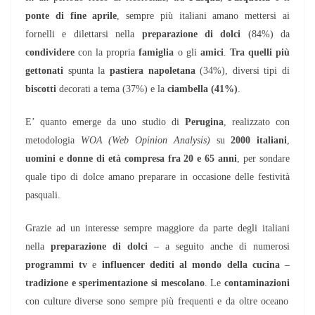
ponte di fine aprile
, sempre più italiani amano mettersi ai
fornelli e dilettarsi nella
preparazione di dolci
(84%) da
condividere
con la propria
famiglia
o gli
amici
.
Tra quelli più
gettonati
spunta la
pastiera napoletana
(34%), diversi tipi di
biscotti
decorati a tema (37%) e la
ciambella
(41%)
.
E’ quanto emerge da uno studio di
Perugina
, realizzato con
metodologia
WOA (Web Opinion Analysis)
su
2000 italiani
,
uomini e donne di età compresa fra 20 e 65 anni
, per sondare
quale tipo di dolce amano preparare in occasione delle festività
pasquali.
Grazie ad un interesse sempre maggiore da parte degli italiani
nella
preparazione di dolci
– a seguito anche di numerosi
programmi tv
e
influencer dediti al mondo della cucina
–
tradizione e sperimentazione si mescolano
. Le
contaminazioni
con culture diverse sono sempre più frequenti e da oltre oceano