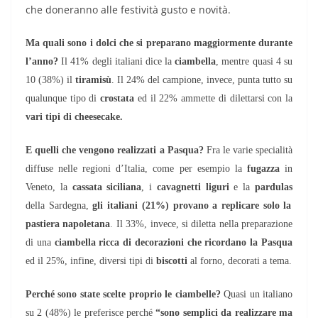
che doneranno alle festività gusto e novità.
Ma quali sono i dolci che si preparano maggiormente durante
l’anno?
Il 41% degli italiani dice la
ciambella
, mentre quasi 4 su
10 (38%) il
tiramisù
. Il 24% del campione, invece, punta tutto su
qualunque tipo di
crostata
ed il 22% ammette di dilettarsi con la
vari tipi di cheesecake.
E quelli che vengono realizzati a Pasqua?
Fra le varie specialità
diffuse nelle regioni d’Italia, come per esempio la
fugazza
in
Veneto, la
cassata siciliana
, i
cavagnetti liguri
e la
pardulas
della Sardegna,
gli italiani (21%) provano a replicare solo la
pastiera napoletana
. Il 33%, invece, si diletta nella preparazione
di una
ciambella
ricca di decorazioni che ricordano la Pasqua
ed il 25%, infine, diversi tipi di
biscotti
al forno, decorati a tema.
Perché sono state scelte proprio le ciambelle?
Quasi un italiano
su 2 (48%) le preferisce perché
“sono semplici da realizzare ma