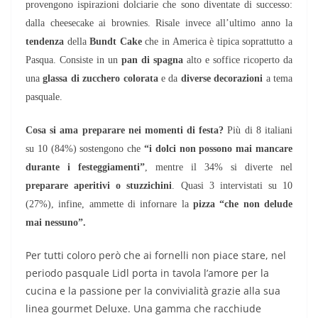
provengono ispirazioni dolciarie che sono diventate di successo:
dalla cheesecake ai brownies. Risale invece all’ultimo anno la
tendenza
della
Bundt Cake
che in America è tipica soprattutto a
Pasqua. Consiste in un
pan di spagna
alto e soffice ricoperto da
una
glassa di zucchero colorata
e da
diverse decorazioni
a tema
pasquale.
Cosa si ama preparare nei momenti di festa?
Più di 8 italiani
su 10 (84%) sostengono che
“i dolci non possono mai mancare
durante i festeggiamenti”
, mentre il 34% si diverte nel
preparare aperitivi o stuzzichini
. Quasi 3 intervistati su 10
(27%), infine, ammette di infornare la
pizza “che non delude
mai nessuno”.
Per tutti coloro però che ai fornelli non piace stare, nel
periodo pasquale Lidl porta in tavola l’amore per la
cucina e la passione per la convivialità grazie alla sua
linea gourmet Deluxe. Una gamma che racchiude