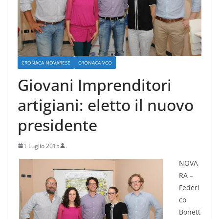
CRONACA NOVARESE
CRONACA VCO
Giovani Imprenditori
artigiani: eletto il nuovo
presidente
1 Luglio 2015
.
NOVA
RA –
Federi
co
Bonett