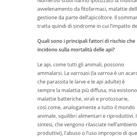
Numerosi studi hanno ipotizzato la multifat
avvelenamento da fitofarmaci, malattie delle
gestione da parte dell’apicoltore. Il somma
tratta quindi di sindrome in cui l’impatto d
Quali sono i principali fattori di rischio che
incidono sulla mortalità delle api?
Le api, come tutti gli animali, possono
ammalarsi.
La varroasi (la varroa è un acar
che parassita le larve e le api adulte) è
sempre la malattia più diffusa, ma esistono
malattie batteriche, virali e protozoarie,
così come, analogamente a tutto il mondo
animale, squilibri alimentari e riproduttivi.
sintesi, che vengono rilasciate nell’ambiente
produttivi), l’abuso o l’uso improprio di que