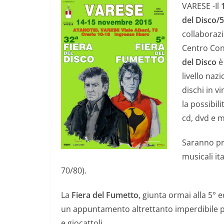
VARESE -Il
del Disco/5
collaborazi
Centro Con
del Disco
è
livello nazi
dischi in v
la possibili
cd, dvd e m
Saranno pre
musicali it
70/80).
La
Fiera del Fumetto
, giunta ormai alla 5° 
un appuntamento altrettanto imperdibile per
e giocattoli.