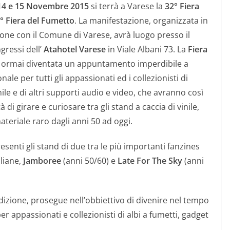
14 e 15 Novembre 2015
si terrà a Varese la
32° Fiera
° Fiera del Fumetto
.
La manifestazione, organizzata in
one con il Comune di Varese, avrà luogo presso il
gressi dell’
Atahotel Varese
in Viale Albani 73.
La
Fiera
 ormai diventata un appuntamento imperdibile a
onale per tutti gli appassionati ed i collezionisti di
inile e di altri supporti audio e video, che avranno così
tà di girare e curiosare tra gli stand a caccia di vinile,
ateriale raro dagli anni 50 ad oggi.
senti gli stand di due tra le più importanti fanzines
aliane,
Jamboree
(anni 50/60) e
Late For The Sky
(anni
edizione, prosegue nell’obbiettivo di divenire nel tempo
 appassionati e collezionisti di albi a fumetti, gadget