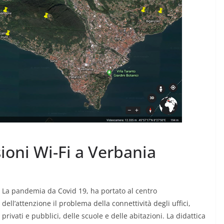
MODA E TECNOLOGIA
 crescita
I rifiuti elettronici non
rbana per
sioni Wi-Fi a Verbania
vanno in vacanza
6 Agosto 2026
.
La pandemia da Covid 19, ha portato al centro
dell’attenzione il problema della connettività degli uffici,
privati e pubblici, delle scuole e delle abitazioni. La didattica