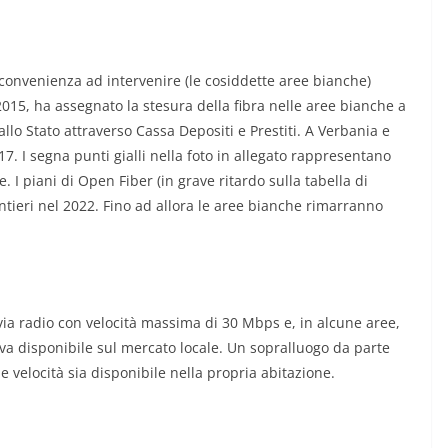
 convenienza ad intervenire (le cosiddette aree bianche)
 2015, ha assegnato la stesura della fibra nelle aree bianche a
lo Stato attraverso Cassa Depositi e Prestiti. A Verbania e
. I segna punti gialli nella foto in allegato rappresentano
 I piani di Open Fiber (in grave ritardo sulla tabella di
tieri nel 2022. Fino ad allora le aree bianche rimarranno
 via radio con velocità massima di 30 Mbps e, in alcune aree,
iva disponibile sul mercato locale. Un sopralluogo da parte
le velocità sia disponibile nella propria abitazione.