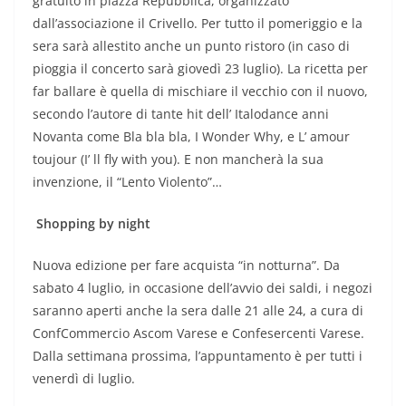
gratuito in piazza Repubblica, organizzato
dall’associazione il Crivello. Per tutto il pomeriggio e la
sera sarà allestito anche un punto ristoro (in caso di
pioggia il concerto sarà giovedì 23 luglio). La ricetta per
far ballare è quella di mischiare il vecchio con il nuovo,
secondo l’autore di tante hit dell’ Italodance anni
Novanta come Bla bla bla, I Wonder Why, e L’ amour
toujour (I’ ll fly with you). E non mancherà la sua
invenzione, il “Lento Violento”…
Shopping by night
Nuova edizione per fare acquista “in notturna”. Da
sabato 4 luglio, in occasione dell’avvio dei saldi, i negozi
saranno aperti anche la sera dalle 21 alle 24, a cura di
ConfCommercio Ascom Varese e Confesercenti Varese.
Dalla settimana prossima, l’appuntamento è per tutti i
venerdì di luglio.