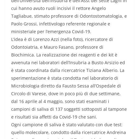
dell’Università dell’Insubria e dell’Asst dei Sette Laghi in
cui hanno avuto ruoli incisivi il rettore Angelo
Tagliabue, stimato professore di Odontostomatologia, e
Paolo Grossi, infettivologo referente regionale e
ministeriale per l’emergenza Covid-19.
L’idea è di Lorenzo Azzi (nella foto), ricercatore di
Odontoiatria, e Mauro Fasano, professore di
Biochimica. La realizzazione dei reagenti e dei kit è
avvenuta nei laboratori dell’Insubria a Busto Arsizio ed
è stata coordinata dalla ricercatrice Tiziana Alberio. La
sperimentazione è stata condotta nel laboratorio di
Microbiologia diretto da Fausto Sessa all’Ospedale di
Circolo di Varese, dove in poco più di due settimane,
dal 16 aprile al 4 maggio, sono stati esaminati i
campioni di saliva di 137 soggetti sottoposti al tampone
e risultati sia affetti da Covid-19 che sani.
Ogni campione di saliva è stato valutato con due test:
quello molecolare, condotto dalla ricercatrice Andreina