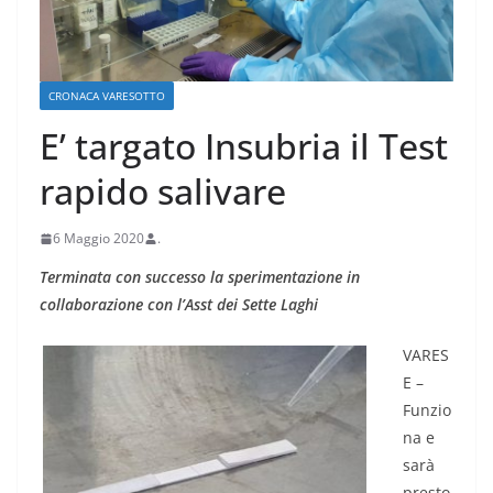
CRONACA VARESOTTO
E’ targato Insubria il Test
rapido salivare
6 Maggio 2020
.
Terminata con successo la sperimentazione in
collaborazione con l’Asst dei Sette Laghi
VARES
E –
Funzio
na e
sarà
presto