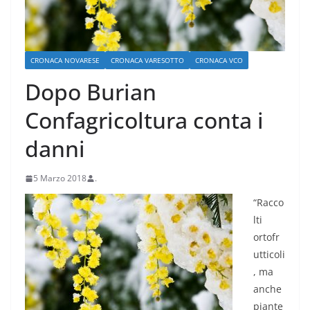
CRONACA NOVARESE
CRONACA VARESOTTO
CRONACA VCO
Dopo Burian
Confagricoltura conta i
danni
5 Marzo 2018
.
“Racco
lti
ortofr
utticoli
, ma
anche
piante