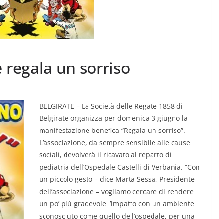
 regala un sorriso
CRONACA NOVARESE
CRONACA VCO
BELGIRATE – La Società delle Regate 1858 di
Belgirate organizza per domenica 3 giugno la
Le Imprese dell’Alto
manifestazione benefica “Regala un sorriso”.
picchi fino
Piemonte “tengono
L’associazione, da sempre sensibile alle cause
botta”
sociali, devolverà il ricavato al reparto di
pediatria dell’Ospedale Castelli di Verbania. “Con
7 Agosto 2026
.
un piccolo gesto – dice Marta Sessa, Presidente
dell’associazione – vogliamo cercare di rendere
un po’ più gradevole l’impatto con un ambiente
sconosciuto come quello dell’ospedale, per una