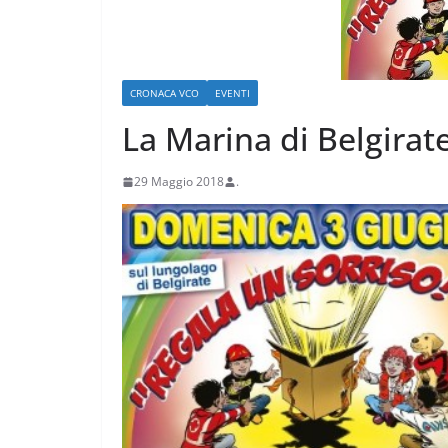
CRONACA VCO
EVENTI
La Marina di Belgirate
29 Maggio 2018
.
CRONACA VARESOTTO
Stalle roventi, 
a 39 gradi
28 Luglio 2026
.