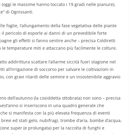
(oggi le massime hanno toccato i 19 gradi nelle pianure),
e” di Ognissanti.
e foglie, l’allungamento della fase vegetativa delle piante
on il pericolo di esporle ai danni di un prevedibile forte
e gli effetti si fanno sentire anche – precisa Coldiretti
n le temperature miti e attaccano più facilmente le colture.
to addirittura scattare l’allarme siccità fuori stagione nel
ti all’irrigazione di soccorso per salvare le coltivazioni in
ggio, con gravi ritardi delle semine e un insostenibile aggravio
eno dell’autunno (la cosiddetta ottobrata) non sono – precisa
uest’anno si inseriscono in una quadro generale che
he si manifesta con la più elevata frequenza di eventi
 brevi ed stati gelo, nubifragi, trombe d’aria, bombe d’acqua,
ione super (e prolungata) per la raccolta di funghi e