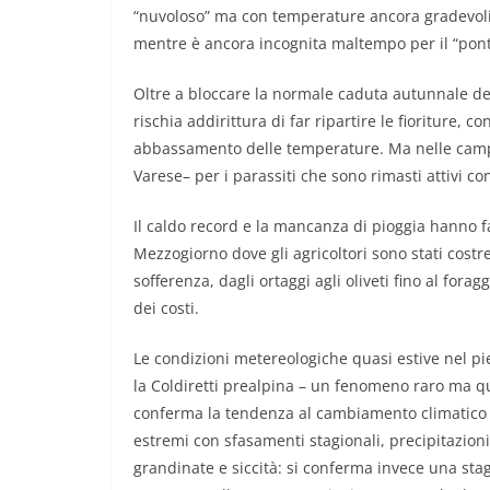
“nuvoloso” ma con temperature ancora gradevoli 
mentre è ancora incognita maltempo per il “pont
Oltre a bloccare la normale caduta autunnale dell
rischia addirittura di far ripartire le fioriture, c
abbassamento delle temperature. Ma nelle campagn
Varese– per i parassiti che sono rimasti attivi co
Il caldo record e la mancanza di pioggia hanno fat
Mezzogiorno dove gli agricoltori sono stati costret
sofferenza, dagli ortaggi agli oliveti fino al fora
dei costi.
Le condizioni metereologiche quasi estive nel pi
la Coldiretti prealpina – un fenomeno raro ma q
conferma la tendenza al cambiamento climatico c
estremi con sfasamenti stagionali, precipitazioni
grandinate e siccità: si conferma invece una stag