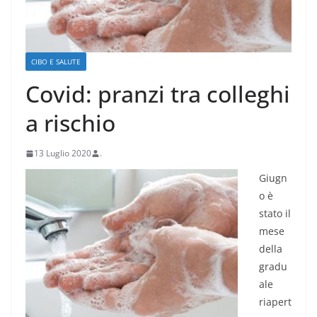
CIBO E SALUTE
Covid: pranzi tra colleghi
a rischio
13 Luglio 2020
.
Giugn
o è
stato il
mese
della
gradu
ale
riapert