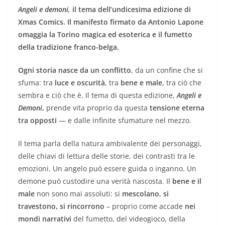
Angeli e demoni,
il tema dell’undicesima edizione di
Xmas Comics.
Il manifesto firmato da Antonio Lapone
omaggia la Torino magica ed esoterica e il fumetto
della tradizione franco-belga.
Ogni storia nasce da un conflitto
, da un confine che si
sfuma: tra
luce e oscurità
, tra
bene e male
, tra ciò che
sembra e ciò che è. Il tema di questa edizione,
Angeli e
Demoni
,
prende vita proprio da questa
tensione eterna
tra opposti
— e dalle infinite sfumature nel mezzo.
Il tema parla della natura ambivalente dei personaggi,
delle chiavi di lettura delle storie, dei contrasti tra le
emozioni. Un angelo può essere guida o inganno. Un
demone può custodire una verità nascosta. Il
bene e il
male
non sono mai assoluti: si
mescolano, si
travestono, si rincorrono
– proprio come accade
nei
mondi narrativi
del fumetto, del videogioco, della