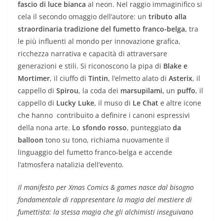
fascio di luce bianca
al neon. Nel raggio immaginifico si
cela il secondo omaggio dell’autore: un
tributo alla
straordinaria tradizione del fumetto franco-belga,
tra
le più influenti al mondo per innovazione grafica,
ricchezza narrativa e capacità di attraversare
generazioni e stili. Si riconoscono la pipa di
Blake e
Mortimer
, il ciuffo di
Tintin
, l’elmetto alato di
Asterix
, il
cappello di
Spirou
, la coda dei
marsupilami,
un
puffo
, il
cappello di
Lucky Luke
, il muso di
Le Chat
e altre icone
che hanno contribuito a definire i canoni espressivi
della nona arte.
Lo sfondo rosso
, punteggiato
da
balloon
tono su tono, richiama nuovamente il
linguaggio del fumetto franco-belga e accende
l’atmosfera natalizia dell’evento.
Il manifesto per Xmas Comics & games nasce dal bisogno
fondamentale di rappresentare la magia del mestiere di
fumettista: la stessa magia che gli alchimisti inseguivano