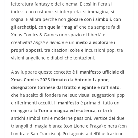
letteratura fantasy e del cinema. E così in fiera si
indossa un costume, si interpreta, si immagina, si
sogna. E allora perché non
giocare con i simboli, con
gli archetipi, con quella “magia”
che da sempre fa di
Xmas Comics & Games uno spazio di libertà e
creatività?
Angeli e demoni
è un
invito a esplorare i
propri opposti
, tra citazioni colte e incursioni pop, tra
visioni angeliche e diaboliche tentazioni.
A sviluppare questo concetto è il
manifesto ufficiale di
Xmas Comics 2025
firmato
da
Antonio Lapone
,
disegnatore torinese dal tratto elegante e raffinato
,
che ha scelto di fondere nel suo visual suggestioni pop
e riferimenti occulti. Il
manifesto
è prima di tutto un
omaggio alla
Torino magica ed esoterica
, città di
antichi simbolismi e moderne passioni, vertice dei due
triangoli di magia bianca (con Lione e Praga) e nera (con
Londra e San Francisco). Protagonista dell’illustrazione