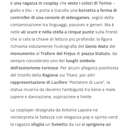
è
una ragazza in cosplay
che
veste i colori di Torino
–
giallo e blu – e porta a tracolla una
borsetta a forma di
controller di una console di videogames
, segno della
contaminazione tra linguaggi, passioni e generi. Ma è
nelle
ali scure e nella stella a cinque punte
sulla fronte
che si cela la chiave di lettura più profonda: la figura
richiama volutamente l’iconografia del
Genio Alato
del
monumento
al
Traforo del Frejus
di
piazza Statuto
, da
sempre considerato uno dei
luoghi simbolo
dell’esoterismo torinese
. Per alcuni allegoria positivista
del trionfo della
Ragione
sui Titani, per altri
rappresentazione di Lucifero
“Portatore di Luce”, la
statua incarna da decenni l’ambiguità tra bene e male,
sapere e dannazione, aspirazione e limite.
La cosplayer disegnata da Antonio Lapone ne
reinterpreta le fattezze con eleganza pop e spirito nerd:
la ragazza
sfoglia
un
fumetto
da cui
si sprigiona un