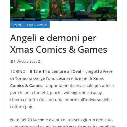
EVENTI
LIBRI E COMICS
Angeli e demoni per
Xmas Comics & Games
1 Ottobre 2025
.
TORINO –
Il 13 e 14 dicembre all’Oval – Lingotto Fiere
di Torino
si svolge l’undicesima edizione di
Xmas
Comics & Games
, l’appuntamento invernale più atteso
per chi ama fumetti, giochi, videogiochi, cosplay,
cinema e tutto ciò che ruota intorno all’universo della
cultura pop.
Nato nel 2014 come evento di un solo giorno dedicato
al mondo cosplay, nel tempo
Xmas Comics
ha ampliato